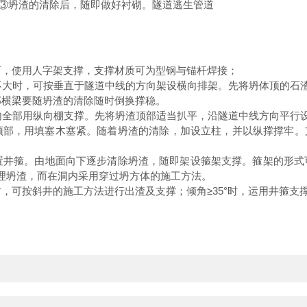
③坍渣的清除后，随即做好衬砌。隧道逃生管道
，使用人字架支撑，支撑材质可为型钢与锚杆焊接；
大时，可按垂直于隧道中线的方向架设横向排架。先将坍体顶的石渣
部横梁要随坍渣的清除随时倒换撑稳。
全部用纵向棚支撑。先将坍渣顶部适当扒平，沿隧道中线方向平行设
顶部，用填塞木塞紧。随着坍渣的清除，加设立柱，并以纵撑撑牢。支
井箍。由地面向下逐步清除坍渣，随即架设箍架支撑。箍架的形式
理坍渣，而在洞内采用穿过坍方体的施工方法。
，可按斜井的施工方法进行出渣及支撑；倾角≥35°时，运用井箍支