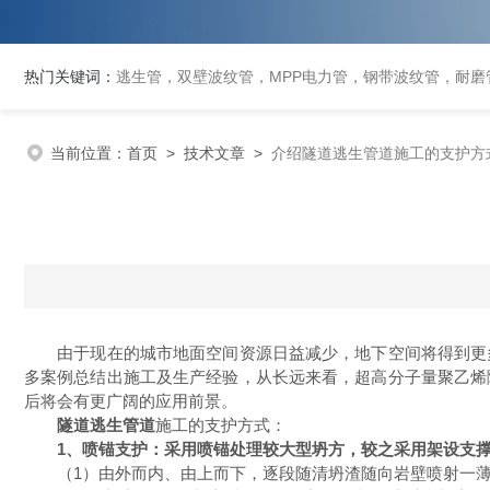
热门关键词：
逃生管，双壁波纹管，MPP电力管，钢带波纹管，耐磨管
当前位置：
首页
>
技术文章
>
介绍隧道逃生管道施工的支护方
由于现在的城市地面空间资源日益减少，地下空间将得到更多
多案例总结出施工及生产经验，从长远来看，超高分子量聚乙烯
后将会有更广阔的应用前景。
隧道逃生管道
施工的支护方式：
1、喷锚支护：采用喷锚处理较大型坍方，较之采用架设支
（1）由外而内、由上而下，逐段随清坍渣随向岩壁喷射一薄层