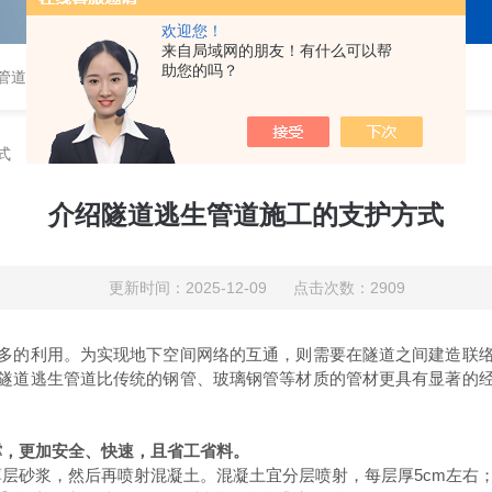
欢迎您！
来自局域网的朋友！有什么可以帮
助您的吗？
道,衬塑钢管,钢衬塑管,钢衬四氟管,超高分子量聚乙烯管,超高管
式
介绍隧道逃生管道施工的支护方式
更新时间：2025-12-09 点击次数：2909
的利用。为实现地下空间网络的互通，则需要在隧道之间建造联络
隧道逃生管道比传统的钢管、玻璃钢管等材质的管材更具有显著的
撑，更加安全、快速，且省工省料。
砂浆，然后再喷射混凝土。混凝土宜分层喷射，每层厚5cm左右