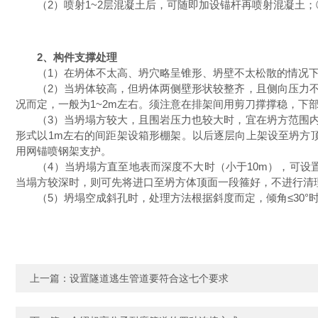
（2）喷射1~2层混凝土后，可随即加设锚杆再喷射混凝土；
2、构件支撑处理
（1）在坍体不太高、坍穴略呈锥形、坍壁不太松散的情况下
（2）当坍体较高，但坍体两侧壁形状较整齐，且侧向压力不
况而定，一般为1~2m左右。须注意在排架间用剪刀撑撑稳，下
（3）当坍塌方较大，且围岩压力也较大时，宜在坍方范围内
形式以1m左右的间距架设箱形棚架。以后逐层向上架设至坍方
用网锚喷钢架支护。
（4）当坍塌方直至地表而深度不大时（小于10m），可设置
当塌方较深时，则可先将进口至坍方体顶面一段箍好，不进行清
（5）坍塌空成斜孔时，处理方法根据斜度而定，倾角≤30°时
上一篇：
设置隧道逃生管道要符合这七个要求