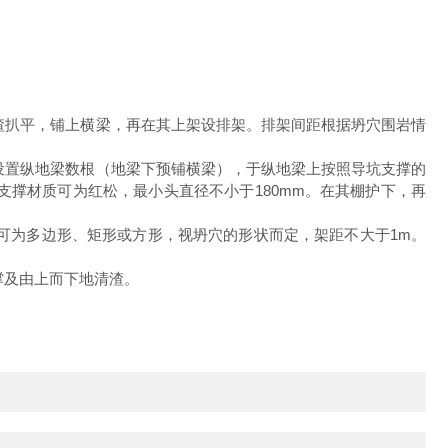
扒平，铺上横梁，再在其上架设排架。排架间距根据坍穴围岩情
置纵地梁数根（地梁下预铺横梁），于纵地梁上按照导坑支撑的
撑材质可为红松，最小头直径不小于180mm。在其棚护下，再
可为多边形、矩形或方形，视坍穴的形状而定，架距不大于1m。
撑及由上而下地清渣。