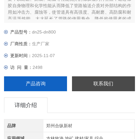
胶自身物理和化学性能从而降低了管路输送介质对外部结构的作
用如冲击力、腐蚀等，使管道具有高强度、高耐磨、高防腐和耐
高温等性能，大大延长了管路的使用寿命，降低的使用者的成
本。运用橡胶的“以柔克刚"，解决主要以耐磨性能为主的管道衬
里，以橡胶的耐腐蚀性和耐高温性很高的对输送管路起到保护作
产品型号：
dn25-dn800
用。
厂商性质：
生产厂家
更新时间：
2025-11-07
访 问 量：
2498
产品咨询
联系我们
详细介绍
品牌
郑州合纵新材
应用领域
农林牧渔,地矿,建材/家具,综合