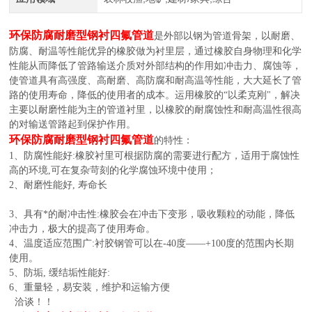
环保防腐耐磨型钢衬四氟管道
是外部以钢为管道骨架，以耐磨、
防腐、耐温等性能优异的橡胶做为衬里层，通过橡胶自身物理和化学
性能从而降低了管路输送介质对外部结构的作用如冲击力、腐蚀等，
使管道具有高强度、高耐磨、高防腐和耐高温等性能，大大延长了管
路的使用寿命，降低的使用者的成本。运用橡胶的“以柔克刚"，解决
主要以耐磨性能为主的管道衬里，以橡胶的耐腐蚀性和耐高温性很高
的对输送管路起到保护作用。
环保防腐耐磨型钢衬四氟管道
的特性：
1、防腐性能好:橡胶衬里可根据防腐的需要进行配方，适用于腐蚀性
高的环境,可在复杂苛刻的化学腐蚀环境中使用；
2、耐磨性能好, 寿命长
3、具有*的耐冲击性:橡胶会在冲击下变形，吸收颗粒的动能，降低
冲击力，极大的提高了使用寿命。
4、温度适应范围广:衬胶钢管可以在-40度——+100度的范围内长期
使用。
5、防垢, 缓结垢性能好:
6、重量轻，易安装，维护和运输方便
洽谈！！