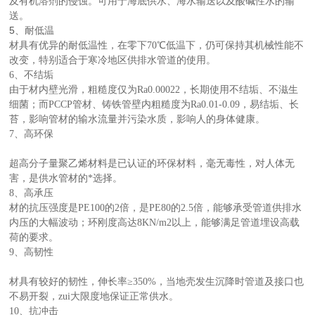
及有机溶剂的侵蚀。可用于海底供水、海水输送以及酸碱性水的输
送。
5
、耐低温
材具有优异的耐低温性，在零下70℃低温下，仍可保持其机械性能不
改变，特别适合于寒冷地区供排水管道的使用。
6、不结垢
由于材内壁光滑，粗糙度仅为Ra0.00022，长期使用不结垢、不滋生
细菌；而PCCP管材、铸铁管壁内粗糙度为Ra0.01-0.09，易结垢、长
苔，影响管材的输水流量并污染水质，影响人的身体健康。
7、高环保
超高分子量聚乙烯材料是已认证的环保材料，毫无毒性，对人体无
害，是供水管材的*选择。
8、高承压
材的抗压强度是PE100的2倍，是PE80的2.5倍，能够承受管道供排水
内压的大幅波动；环刚度高达8KN/m2以上，能够满足管道埋设高载
荷的要求。
9、高韧性
材具有较好的韧性，伸长率≥350%，当地壳发生沉降时管道及接口也
不易开裂，zui大限度地保证正常供水。
10、抗冲击