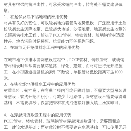
材具有很强的抗冲击性，可承受水锤的冲击，转弯处不需要建设镇
墩。
1、在起伏及易下陷地域的应用优势
材具有良好的韧性，可以轻易地沿着管沟地势敷设，广泛应用于土质
松软易发生沉降地带、丘陵起伏地域、沙漠地带、地震易发生地带的
长距离供排水工程，解决了PCCP管材、铸铁管材、玻璃钢管材适应
性差、地势沉降时易损坏、抗震能力弱等系列问题。
2、在城市无开挖供排水工程中的应用优势
在城市地下供排水管网敷设过程中，PCCP管材、铸铁管材、玻璃钢
管材铺设时常常需要破坏道路、绿化、建筑，而材可进行无开挖施
工，在小型隧道掘进机的索引下敷设，单根管材敷设距离可达1000
米。
3、在狭窄场地供排水工程中的应用优势
材重量轻，韧性高，在弯曲半径内可绕开障碍物，不需要大型吊装设
备敷设，管沟开挖面积小，可减少土地赔偿，管材敷设不需要做管道
基础，不需要填砂，仅需把管材在沟沿连接好推入填土压实即可。
4、在穿越河流敷设工程中的应用优势
PCCP管材、铸铁管材、玻璃钢管材穿越河道敷设时，需要围堰施
工，建设水泥基础；而材敷设时不需要建造水泥基础，可以使用无开