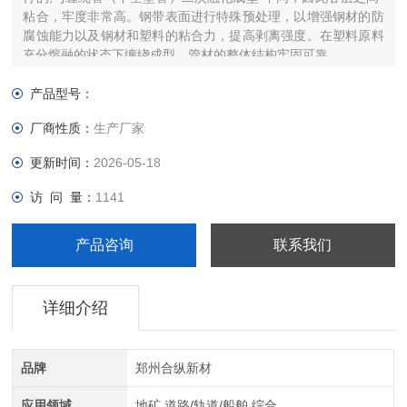
粘合，牢度非常高。钢带表面进行特殊预处理，以增强钢材的防
腐蚀能力以及钢材和塑料的粘合力，提高剥离强度。在塑料原料
充分熔融的状态下缠绕成型，管材的整体结构牢固可靠。
产品型号：
厂商性质：
生产厂家
更新时间：
2026-05-18
访 问 量：
1141
产品咨询
联系我们
详细介绍
品牌
郑州合纵新材
应用领域
地矿,道路/轨道/船舶,综合