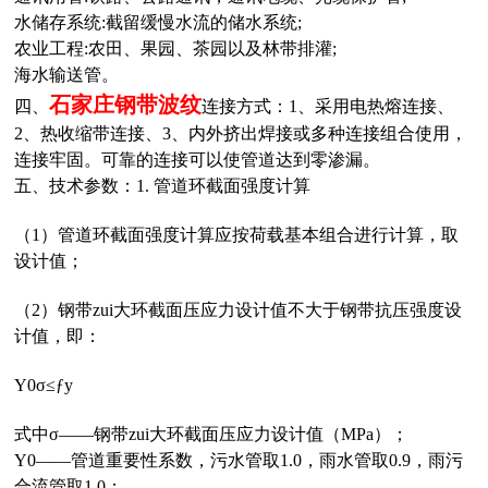
水储存系统:截留缓慢水流的储水系统;
农业工程:农田、果园、茶园以及林带排灌;
海水输送管。
石家庄
钢带波纹
四、
连接方式：1、采用电热熔连接、
2、
热收缩带连接、
3、
内外挤出焊接或多种连接组合使用，
连接牢固。可靠的连接可以使管道达到零渗漏。
五、技术参数：
1. 管道环截面强度计算
（1）管道环截面强度计算应按荷载基本组合进行计算，取
设计值；
（2）钢带zui大环截面压应力设计值不大于钢带抗压强度设
计值，即：
Υ0σ≤ƒy
式中σ——钢带zui大环截面压应力设计值（MPa）；
Υ0——管道重要性系数，污水管取1.0，雨水管取0.9，雨污
合流管取1.0；