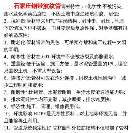
石家庄
钢带波纹管
二、
管材特性：1化学性:不被污染、
废水及化学药品腐蚀，不因土壤中腐烂物质而腐、耐蚀;
2、抗冲击:管材壁采用"U"字形结构，耐冲击、耐压，地基
下沉情况下也不破裂，而且变形后复原性强，对地基都有很
好的适应性;
3、耐老化:管材通常为黑色，可承受存放和施工过程中太阳
的直晒;
4、耐寒性:管材在-60
℃
环境中不会被冻裂及膨胀漏水;
5、重量轻:便于运输，施工方便，是水泥管重量的1/8，埋管
只需挖土机，不需大型设备;
6、连接方便:管材可先在沟外连接，用挖土机推到沟中，减
少工程时间和费用;
7、耐磨性*:比钢管、水泥管耐磨，生活水废渣通运能力强;
8、排水流通性*:内部光滑，减少摩擦，排水速度快;
9、经济性:施工、管理、维修费用低;
10、环境影响:HDPE是无毒性原料，对土地等环境无害，并
且能够再生利用。
11、管道系统稳定性好:管材圆型外拉筋结构不但增加了管材