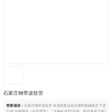
石家庄钢带波纹管
简要描述：
石家庄钢带波纹管 各层的复合是在塑料熔融状态下进
行的;与缠绕管（中空壁管）二次融化成型*不同，因此各层之间*