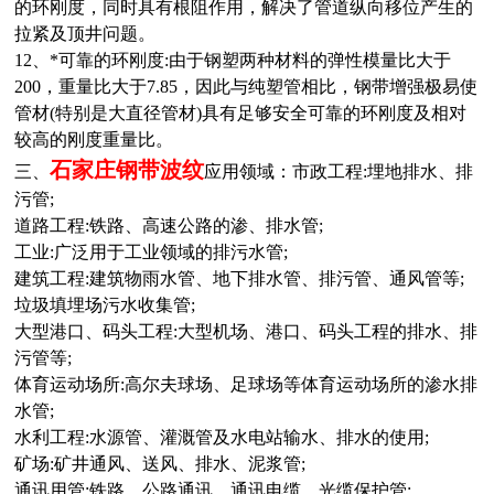
的环刚度，同时具有根阻作用，解决了管道纵向移位产生的
拉紧及顶井问题。
12、*可靠的环刚度:由于钢塑两种材料的弹性模量比大于
200，重量比大于7.85，因此与纯塑管相比，钢带增强极易使
管材(特别是大直径管材)具有足够安全可靠的环刚度及相对
较高的刚度重量比
。
石家庄
钢带波纹
三、
应用领域：市政工程:埋地排水、排
污管;
道路工程:铁路、高速公路的渗、排水管;
工业:广泛用于工业领域的排污水管;
建筑工程:建筑物雨水管、地下排水管、排污管、通风管等;
垃圾填埋场污水收集管;
大型港口、码头工程:大型机场、港口、码头工程的排水、排
污管等;
体育运动场所:高尔夫球场、足球场等体育运动场所的渗水排
水管;
水利工程:水源管、灌溉管及水电站输水、排水的使用;
矿场:矿井通风、送风、排水、泥浆管;
通讯用管:铁路、公路通讯，通讯电缆、光缆保护管;