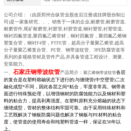
公司介绍：
（由原郑州合纵管业股改后注册成挂牌股份制公
司)是一家集研究、、、销售于一体的企业,耐磨管,耐磨管道,
耐磨管件,尾矿耐磨管,衬胶管,衬胶管道,钢衬塑管,衬塑管道,
钢衬四氟管道,聚四氟乙烯管材，钢衬四氟管，聚四氟乙烯钢
塑复合管，钢衬F4管，PTFE管，超高分子量聚乙烯管,超高
分子量聚乙烯复合管、PE管、钢带波纹管、3PE防腐管道等
系列的多规格管材及管件产品,并具备管道工程设计、测量、
安装能力。
石家庄
钢带波纹管
一、
产品简介：
各层
聚乙烯钢带波纹管
的复合是在塑料熔融状态下进行的;与缠绕管(中空壁管)二次
融化成型*不同，因此各层之间*粘合，牢度非常高。钢带表
面进行特殊预处理，以增强钢材的防腐蚀能力以及钢材和塑
料的粘合力，提高剥离强度。在塑料原料充分熔融的状态下
缠绕成型，管材的整体结构牢固可靠。由于采用特殊材料和
工艺既解决了钢板防腐问题也解决了钢板与PE材料的粘合
度，使管道的使用寿命和纯塑料管道一样，保证在50年以
上。