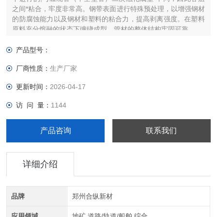
之间*粘合，牢度非常高。钢带表面进行特殊预处理，以增强钢材
的防腐蚀能力以及钢材和塑料的粘合力，提高剥离强度。在塑料
原料充分熔融的状态下缠绕成型，管材的整体结构牢固可靠。
产品型号：
厂商性质：
生产厂家
更新时间：
2026-04-17
访 问 量：
1144
产品咨询
联系我们
详细介绍
品牌
郑州合纵新材
应用领域
地矿,道路/轨道/船舶,综合