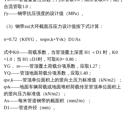
合流管取1.0；
ƒy——钢带抗压强度的设计值（MPa）。
（3）钢带zui大环截面压应力设计值按下式计算：
σ=0.72（K0ΥG， sνqsν,k+Υνk）D1/As
式中K0——荷载系数，当管顶覆土深度 H1 ＜D1 时，K0
=1.0；当 H1 ≥D1时，可取K0= 0.86；
ΥG， sν——管顶覆土荷载分项系数，应取1.27；
ΥQ——管顶地面荷载分项系数，应取1.40；
qsν,k——管顶单位面积上的竖向土压力标准值（kN/m2）；
qνk——地面车辆荷载或地面堆积荷载传至管顶单位面积上
的竖向压力标准值（kN/m2）；
As——每米管道钢带的截面积（mm2/m）；
D1——管道外径（mm）。