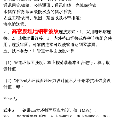
通讯用管:铁路、公路通讯，通讯电缆、光缆保护管;
水储存系统:截留缓慢水流的储水系统;
农业工程:农田、果园、茶园以及林带排灌;
海水输送管。
高密度埋地
钢带波纹
四、
连接方式：1、采用电热熔连
接、
2、
热收缩带连接、
3、
内外挤出焊接或多种连接组合使
用，连接牢固。可靠的连接可以使管道达到零渗漏。
五、技术参数：
1. 管道环截面强度计算
（1）管道环截面强度计算应按荷载基本组合进行计算，取
设计值；
（2）钢带zui大环截面压应力设计值不大于钢带抗压强度设
计值，即：
Υ0σ≤ƒy
式中σ——钢带zui大环截面压应力设计值（MPa）；
Υ0——管道重要性系数，污水管取1.0，雨水管取0.9，雨污