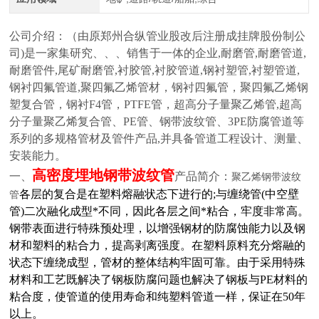
公司介绍：
（由原郑州合纵管业股改后注册成挂牌股份制公
司)是一家集研究、、、销售于一体的企业,耐磨管,耐磨管道,
耐磨管件,尾矿耐磨管,衬胶管,衬胶管道,钢衬塑管,衬塑管道,
钢衬四氟管道,聚四氟乙烯管材，钢衬四氟管，聚四氟乙烯钢
塑复合管，钢衬F4管，PTFE管，超高分子量聚乙烯管,超高
分子量聚乙烯复合管、PE管、钢带波纹管、3PE防腐管道等
系列的多规格管材及管件产品,并具备管道工程设计、测量、
安装能力。
高密度埋地钢带波纹管
一、
产品简介：
聚乙烯钢带波纹
各层的复合是在塑料熔融状态下进行的;与缠绕管(中空壁
管
管)二次融化成型*不同，因此各层之间*粘合，牢度非常高。
钢带表面进行特殊预处理，以增强钢材的防腐蚀能力以及钢
材和塑料的粘合力，提高剥离强度。在塑料原料充分熔融的
状态下缠绕成型，管材的整体结构牢固可靠。由于采用特殊
材料和工艺既解决了钢板防腐问题也解决了钢板与PE材料的
粘合度，使管道的使用寿命和纯塑料管道一样，保证在50年
以上。