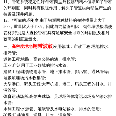
11、管道系统稳定性好:管材圆型外拉筋结构不但增加了管材
的环刚度，同时具有根阻作用，解决了管道纵向移位产生的
拉紧及顶井问题。
12、*可靠的环刚度:由于钢塑两种材料的弹性模量比大于
200，重量比大于7.85，因此与纯塑管相比，钢带增强极易使
管材(特别是大直径管材)具有足够安全可靠的环刚度及相对
较高的刚度重量比
。
钢带波纹
三、
高密度埋地
应用领域：市政工程:埋地排水、
排污管;
道路工程:铁路、高速公路的渗、排水管;
工业:广泛用于工业领域的排污水管;
建筑工程:建筑物雨水管、地下排水管、排污管、通风管等;
垃圾填埋场污水收集管;
大型港口、码头工程:大型机场、港口、码头工程的排水、排
污管等;
体育运动场所:高尔夫球场、足球场等体育运动场所的渗水排
水管;
水利工程:水源管、灌溉管及水电站输水、排水的使用;
矿场:矿井通风、送风、排水、泥浆管;