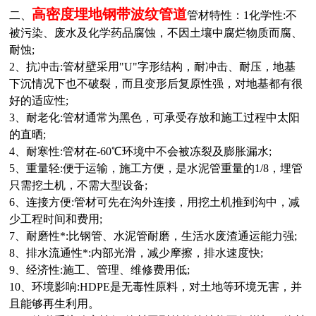
高密度埋地
钢带波纹管道
二、
管材特性：1化学性:不
被污染、废水及化学药品腐蚀，不因土壤中腐烂物质而腐、
耐蚀;
2、抗冲击:管材壁采用"U"字形结构，耐冲击、耐压，地基
下沉情况下也不破裂，而且变形后复原性强，对地基都有很
好的适应性;
3、耐老化:管材通常为黑色，可承受存放和施工过程中太阳
的直晒;
4、耐寒性:管材在-60
℃
环境中不会被冻裂及膨胀漏水;
5、重量轻:便于运输，施工方便，是水泥管重量的1/8，埋管
只需挖土机，不需大型设备;
6、连接方便:管材可先在沟外连接，用挖土机推到沟中，减
少工程时间和费用;
7、耐磨性*:比钢管、水泥管耐磨，生活水废渣通运能力强;
8、排水流通性*:内部光滑，减少摩擦，排水速度快;
9、经济性:施工、管理、维修费用低;
10、环境影响:HDPE是无毒性原料，对土地等环境无害，并
且能够再生利用。