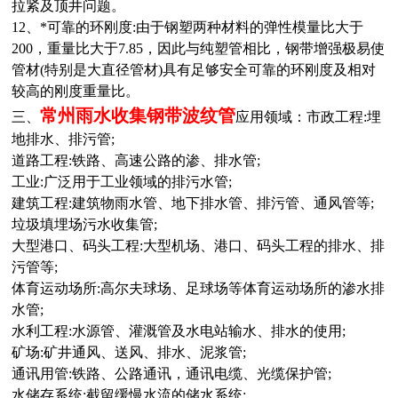
拉紧及顶井问题。
12、*可靠的环刚度:由于钢塑两种材料的弹性模量比大于
200，重量比大于7.85，因此与纯塑管相比，钢带增强极易使
管材(特别是大直径管材)具有足够安全可靠的环刚度及相对
较高的刚度重量比
。
常州雨水收集
钢带波纹管
三、
应用领域：市政工程:埋
地排水、排污管;
道路工程:铁路、高速公路的渗、排水管;
工业:广泛用于工业领域的排污水管;
建筑工程:建筑物雨水管、地下排水管、排污管、通风管等;
垃圾填埋场污水收集管;
大型港口、码头工程:大型机场、港口、码头工程的排水、排
污管等;
体育运动场所:高尔夫球场、足球场等体育运动场所的渗水排
水管;
水利工程:水源管、灌溉管及水电站输水、排水的使用;
矿场:矿井通风、送风、排水、泥浆管;
通讯用管:铁路、公路通讯，通讯电缆、光缆保护管;
水储存系统:截留缓慢水流的储水系统;