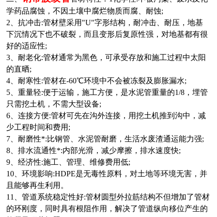
学药品腐蚀，不因土壤中腐烂物质而腐、耐蚀;
2、抗冲击:管材壁采用"U"字形结构，耐冲击、耐压，地基
下沉情况下也不破裂，而且变形后复原性强，对地基都有很
好的适应性;
3、耐老化:管材通常为黑色，可承受存放和施工过程中太阳
的直晒;
4、耐寒性:管材在-60
℃
环境中不会被冻裂及膨胀漏水;
5、重量轻:便于运输，施工方便，是水泥管重量的1/8，埋管
只需挖土机，不需大型设备;
6、连接方便:管材可先在沟外连接，用挖土机推到沟中，减
少工程时间和费用;
7、耐磨性*:比钢管、水泥管耐磨，生活水废渣通运能力强;
8、排水流通性*:内部光滑，减少摩擦，排水速度快;
9、经济性:施工、管理、维修费用低;
10、环境影响:HDPE是无毒性原料，对土地等环境无害，并
且能够再生利用。
11、管道系统稳定性好:管材圆型外拉筋结构不但增加了管材
的环刚度，同时具有根阻作用，解决了管道纵向移位产生的