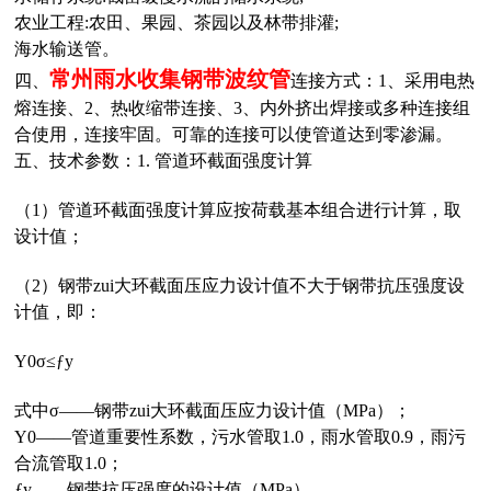
农业工程:农田、果园、茶园以及林带排灌;
海水输送管。
常州雨水收集
钢带波纹管
四、
连接方式：1、采用电热
熔连接、
2、
热收缩带连接、
3、
内外挤出焊接或多种连接组
合使用，连接牢固。可靠的连接可以使管道达到零渗漏。
五、技术参数：
1. 管道环截面强度计算
（1）管道环截面强度计算应按荷载基本组合进行计算，取
设计值；
（2）钢带zui大环截面压应力设计值不大于钢带抗压强度设
计值，即：
Υ0σ≤ƒy
式中σ——钢带zui大环截面压应力设计值（MPa）；
Υ0——管道重要性系数，污水管取1.0，雨水管取0.9，雨污
合流管取1.0；
ƒy——钢带抗压强度的设计值（MPa）。