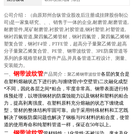
公司介绍：
（由原郑州合纵管业股改后注册成挂牌股份制公
司)是一家集研究、、、销售于一体的企业,耐磨管,耐磨管道,
耐磨管件,尾矿耐磨管,衬胶管,衬胶管道,钢衬塑管,衬塑管道,
钢衬四氟管道,聚四氟乙烯管材，钢衬四氟管，聚四氟乙烯钢
塑复合管，钢衬F4管，PTFE管，超高分子量聚乙烯管,超高
分子量聚乙烯复合管、PE管、钢带波纹管、3PE防腐管道等
系列的多规格管材及管件产品,并具备管道工程设计、测量、
安装能力。
钢带波纹管
一、
产品简介：
各层的复合是
聚乙烯钢带波纹管
在塑料熔融状态下进行的;与缠绕管(中空壁管)二次融化成型
*不同，因此各层之间*粘合，牢度非常高。钢带表面进行特
殊预处理，以增强钢材的防腐蚀能力以及钢材和塑料的粘合
力，提高剥离强度。在塑料原料充分熔融的状态下缠绕成
型，管材的整体结构牢固可靠。由于采用特殊材料和工艺既
解决了钢板防腐问题也解决了钢板与PE材料的粘合度，使管
道的使用寿命和纯塑料管道一样，保证在50年以上。
钢带波纹管
二、
管材特性：1化学性:不被污染、废水及化