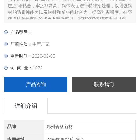
层之间*粘合，牢度非常高。钢带表面进行特殊预处理，以增强钢
材的防腐蚀能力以及钢材和塑料的粘合力，提高剥离强度。在塑
料原料充分熔融的状态下缠绕成型，管材的整体结构牢固可靠。
产品型号：
厂商性质：
生产厂家
更新时间：
2026-02-05
访 问 量：
1072
产品咨询
联系我们
详细介绍
品牌
郑州合纵新材
应用领域
农林牧渔,地矿,综合