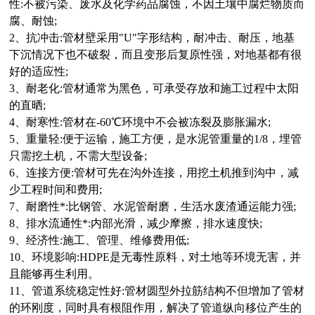
性:不被污染、废水及化学药品腐蚀，不因土壤中腐烂物质而
腐、耐蚀;
2、抗冲击:管材壁采用"U"字形结构，耐冲击、耐压，地基
下沉情况下也不破裂，而且变形后复原性强，对地基都有很
好的适应性;
3、耐老化:管材通常为黑色，可承受存放和施工过程中太阳
的直晒;
4、耐寒性:管材在-60
℃
环境中不会被冻裂及膨胀漏水;
5、重量轻:便于运输，施工方便，是水泥管重量的1/8，埋管
只需挖土机，不需大型设备;
6、连接方便:管材可先在沟外连接，用挖土机推到沟中，减
少工程时间和费用;
7、耐磨性*:比钢管、水泥管耐磨，生活水废渣通运能力强;
8、排水流通性*:内部光滑，减少摩擦，排水速度快;
9、经济性:施工、管理、维修费用低;
10、环境影响:HDPE是无毒性原料，对土地等环境无害，并
且能够再生利用。
11、管道系统稳定性好:管材圆型外拉筋结构不但增加了管材
的环刚度，同时具有根阻作用，解决了管道纵向移位产生的