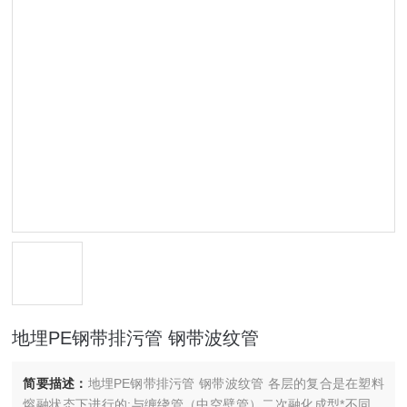
地埋PE钢带排污管 钢带波纹管
简要描述：
地埋PE钢带排污管 钢带波纹管 各层的复合是在塑料
熔融状态下进行的;与缠绕管（中空壁管）二次融化成型*不同，