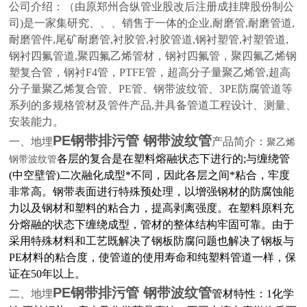
公司介绍：
（由原郑州合纵管业股改后注册成挂牌股份制公
司)是一家集研究、、、销售于一体的企业,耐磨管,耐磨管道,
耐磨管件,尾矿耐磨管,衬胶管,衬胶管道,钢衬塑管,衬塑管道,
钢衬四氟管道,聚四氟乙烯管材，钢衬四氟管，聚四氟乙烯钢
塑复合管，钢衬F4管，PTFE管，超高分子量聚乙烯管,超高
分子量聚乙烯复合管、PE管、钢带波纹管、3PE防腐管道等
系列的多规格管材及管件产品,并具备管道工程设计、测量、
安装能力。
PE钢带排污管 钢带波纹管
一、地埋
产品简介：
聚乙烯
各层的复合是在塑料熔融状态下进行的;与缠绕管
钢带波纹管
(中空壁管)二次融化成型*不同，因此各层之间*粘合，牢度
非常高。钢带表面进行特殊预处理，以增强钢材的防腐蚀能
力以及钢材和塑料的粘合力，提高剥离强度。在塑料原料充
分熔融的状态下缠绕成型，管材的整体结构牢固可靠。由于
采用特殊材料和工艺既解决了钢板防腐问题也解决了钢板与
PE材料的粘合度，使管道的使用寿命和纯塑料管道一样，保
证在50年以上。
PE钢带排污管 钢带波纹管
二、地埋
管材特性：1化学