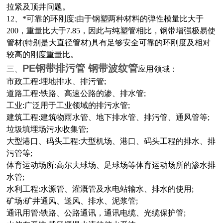
拉紧及顶井问题。
12、*可靠的环刚度:由于钢塑两种材料的弹性模量比大于
200，重量比大于7.85，因此与纯塑管相比，钢带增强极易使
管材(特别是大直径管材)具有足够安全可靠的环刚度及相对
较高的刚度重量比
。
PE钢带排污管 钢带波纹管
三、
应用领域：
市政工程:埋地排水、排污管;
道路工程:铁路、高速公路的渗、排水管;
工业:广泛用于工业领域的排污水管;
建筑工程:建筑物雨水管、地下排水管、排污管、通风管等;
垃圾填埋场污水收集管;
大型港口、码头工程:大型机场、港口、码头工程的排水、排
污管等;
体育运动场所:高尔夫球场、足球场等体育运动场所的渗水排
水管;
水利工程:水源管、灌溉管及水电站输水、排水的使用;
矿场:矿井通风、送风、排水、泥浆管;
通讯用管:铁路、公路通讯，通讯电缆、光缆保护管;