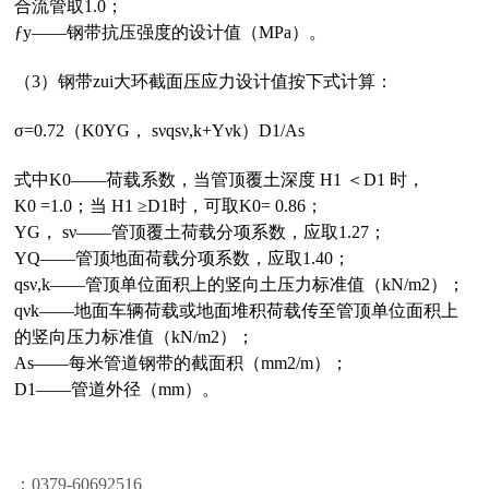
合流管取1.0；
ƒy——钢带抗压强度的设计值（MPa）。
（3）钢带zui大环截面压应力设计值按下式计算：
σ=0.72（K0ΥG， sνqsν,k+Υνk）D1/As
式中K0——荷载系数，当管顶覆土深度 H1 ＜D1 时，
K0 =1.0；当 H1 ≥D1时，可取K0= 0.86；
ΥG， sν——管顶覆土荷载分项系数，应取1.27；
ΥQ——管顶地面荷载分项系数，应取1.40；
qsν,k——管顶单位面积上的竖向土压力标准值（kN/m2）；
qνk——地面车辆荷载或地面堆积荷载传至管顶单位面积上
的竖向压力标准值（kN/m2）；
As——每米管道钢带的截面积（mm2/m）；
D1——管道外径（mm）。
：0379-
60692516