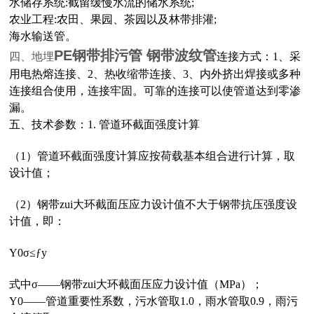
水储存系统:截留缓慢水流的储水系统;
农业工程:农田、果园、茶园以及林带排灌;
海水输送管。
PE钢带排污管 钢带波纹管
四、地埋
连接方式：1、采
用电热熔连接、
2、
热收缩带连接、
3、
内外挤出焊接或多种
连接组合使用，连接牢固。可靠的连接可以使管道达到零渗
漏。
五、技术参数：
1. 管道环截面强度计算
（1）管道环截面强度计算应按荷载基本组合进行计算，取
设计值；
（2）钢带zui大环截面压应力设计值不大于钢带抗压强度设
计值，即：
Υ0σ≤ƒy
式中σ——钢带zui大环截面压应力设计值（MPa）；
Υ0——管道重要性系数，污水管取1.0，雨水管取0.9，雨污