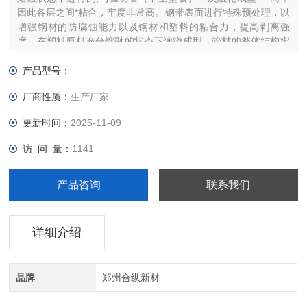
因此各层之间*粘合，牢度非常高。钢带表面进行特殊预处理，以
增强钢材的防腐蚀能力以及钢材和塑料的粘合力，提高剥离强
度。在塑料原料充分熔融的状态下缠绕成型，管材的整体结构牢
固可靠。
产品型号：
厂商性质：
生产厂家
更新时间：
2025-11-09
访 问 量：
1141
产品咨询
联系我们
详细介绍
品牌
郑州合纵新材