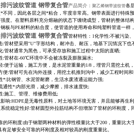
排污波纹管道 钢带复合管
埋
产品简介：
各
聚乙烯钢带波纹管
型*不同，因此各层之间*粘合，牢度非常高。钢带表面进行特殊
离强度。在塑料原料充分熔融的状态下缠绕成型，管材的整体结
钢板与PE材料的粘合度，使管道的使用寿命和纯塑料管道一样，
排污波纹管道 钢带复合管
埋
管材特性：1化学性:不被污染
击:管材壁采用"U"字形结构，耐冲击、耐压，地基下沉情况下
化:管材通常为黑色，可承受存放和施工过程中太阳的直晒;
:管材在-60
℃
环境中不会被冻裂及膨胀漏水;
轻:便于运输，施工方便，是水泥管重量的1/8，埋管只需挖土机，
方便:管材可先在沟外连接，用挖土机推到沟中，减少工程时间和
性*:比钢管、水泥管耐磨，生活水废渣通运能力强;
流通性*:内部光滑，减少摩擦，排水速度快;
性:施工、管理、维修费用低;
境影响:HDPE是无毒性原料，对土地等环境无害，并且能够再生
管道系统稳定性好:管材圆型外拉筋结构不但增加了管材的环刚度
可靠的环刚度:由于钢塑两种材料的弹性模量比大于200，重量比大
)具有足够安全可靠的环刚度及相对较高的刚度重量比
。