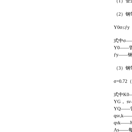
（1）
（2）钢
Υ0σ≤ƒy
式中σ—
Υ0——
ƒy——
（3）钢
σ=0.72
式中K0—
ΥG， 
ΥQ——
qsν,
qνk—
As——