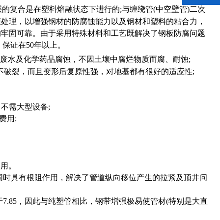
层的复合是在塑料熔融状态下进行的;与缠绕管(中空壁管)二次
预处理，以增强钢材的防腐蚀能力以及钢材和塑料的粘合力，
构牢固可靠。由于采用特殊材料和工艺既解决了钢板防腐问题
保证在50年以上。
、废水及化学药品腐蚀，不因土壤中腐烂物质而腐、耐蚀;
也不破裂，而且变形后复原性强，对地基都有很好的适应性;
不需大型设备;
费用;
利用。
，同时具有根阻作用，解决了管道纵向移位产生的拉紧及顶井问
于7.85，因此与纯塑管相比，钢带增强极易使管材(特别是大直