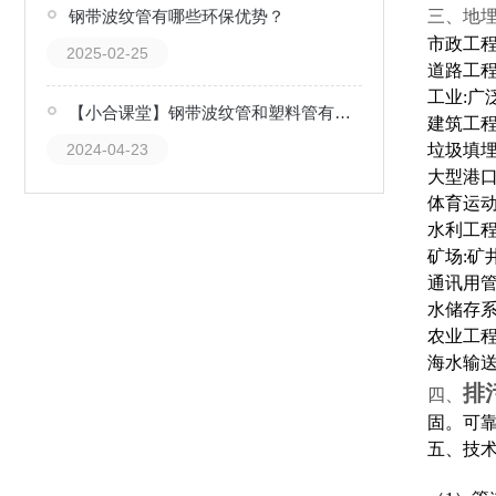
钢带波纹管有哪些环保优势？
三、地
市政工程
2025-02-25
道路工程
工业:广
【小合课堂】钢带波纹管和塑料管有什么区别？
建筑工程
2024-04-23
垃圾填埋
大型港口
体育运动
水利工程
矿场:矿
通讯用管
水储存系
农业工程
海水输
排
四、
固。可
五、技