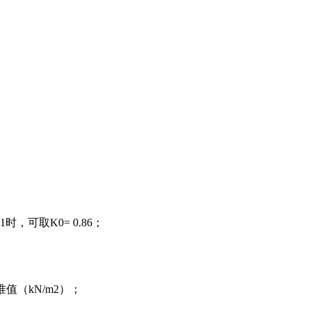
；
时，可取K0= 0.86；
值（kN/m2）；