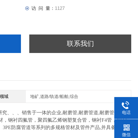
访 问 量：
1127
联系我们
领域
地矿,道路/轨道/船舶,综合
电话
究、、、销售于一体的企业,耐磨管,耐磨管道,耐磨管件,尾矿
管材，钢衬四氟管，聚四氟乙烯钢塑复合管，钢衬F4管，PTFE
、3PE防腐管道等系列的多规格管材及管件产品,并具备管道工
微信