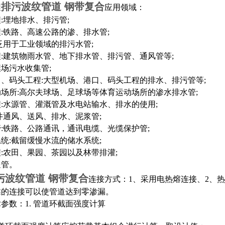
排污波纹管道 钢带复合
埋
应用领域：
:埋地排水、排污管;
:铁路、高速公路的渗、排水管;
泛用于工业领域的排污水管;
:建筑物雨水管、地下排水管、排污管、通风管等;
场污水收集管;
、码头工程:大型机场、港口、码头工程的排水、排污管等;
场所:高尔夫球场、足球场等体育运动场所的渗水排水管;
:水源管、灌溉管及水电站输水、排水的使用;
井通风、送风、排水、泥浆管;
:铁路、公路通讯，通讯电缆、光缆保护管;
统:截留缓慢水流的储水系统;
:农田、果园、茶园以及林带排灌;
送管。
污波纹管道 钢带复合
连接方式：1、采用电热熔连接、
2、
热
靠的连接可以使管道达到零渗漏。
术参数：
1. 管道环截面强度计算