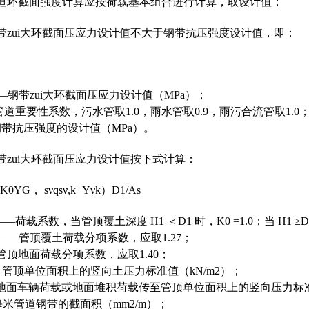
管道环截面强度计算应按荷载基本组合进行计算，取设计值；
带zui大环截面压应力设计值不大于钢带抗压强度设计值，即：
—钢带zui大环截面压应力设计值（MPa）；
管道重要性系数，污水管取1.0，雨水管取0.9，雨污合流管取1.0
钢带抗压强度的设计值（MPa）。
带zui大环截面压应力设计值按下式计算：
（K0ΥG， sνqsν,k+Υνk）D1/As
—荷载系数，当管顶覆土深度 H1 ＜D1 时，K0 =1.0；当 H1 ≥D1
sν——管顶覆土荷载分项系数，应取1.27；
管顶地面荷载分项系数，应取1.40；
k——管顶单位面积上的竖向土压力标准值（kN/m2）；
—地面车辆荷载或地面堆积荷载传至管顶单位面积上的竖向压力标准
每米管道钢带的截面积（mm2/m）；