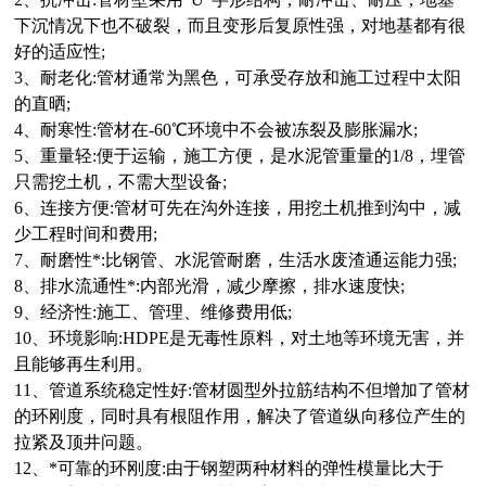
下沉情况下也不破裂，而且变形后复原性强，对地基都有很
好的适应性;
3、耐老化:管材通常为黑色，可承受存放和施工过程中太阳
的直晒;
4、耐寒性:管材在-60
℃
环境中不会被冻裂及膨胀漏水;
5、重量轻:便于运输，施工方便，是水泥管重量的1/8，埋管
只需挖土机，不需大型设备;
6、连接方便:管材可先在沟外连接，用挖土机推到沟中，减
少工程时间和费用;
7、耐磨性*:比钢管、水泥管耐磨，生活水废渣通运能力强;
8、排水流通性*:内部光滑，减少摩擦，排水速度快;
9、经济性:施工、管理、维修费用低;
10、环境影响:HDPE是无毒性原料，对土地等环境无害，并
且能够再生利用。
11、管道系统稳定性好:管材圆型外拉筋结构不但增加了管材
的环刚度，同时具有根阻作用，解决了管道纵向移位产生的
拉紧及顶井问题。
12、*可靠的环刚度:由于钢塑两种材料的弹性模量比大于