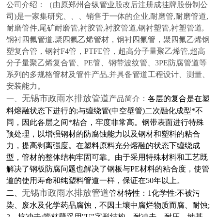
公司介绍：
（由原郑州合纵管业股改后注册成挂牌股份制公
司)是一家集研究、、、销售于一体的企业,耐磨管,耐磨管道,
耐磨管件,尾矿耐磨管,衬胶管,衬胶管道,钢衬塑管,衬塑管道,
钢衬四氟管道,聚四氟乙烯管材，钢衬四氟管，聚四氟乙烯钢
塑复合管，钢衬F4管，PTFE管，超高分子量聚乙烯管,超高
分子量聚乙烯复合管、PE管、钢带波纹管、3PE防腐管道等
系列的多规格管材及管件产品,并具备管道工程设计、测量、
安装能力。
无锡市政雨水排放管道
一、
产品简介：
各层的复合是在塑
料熔融状态下进行的;与缠绕管(中空壁管)二次融化成型*不
同，因此各层之间*粘合，牢度非常高。钢带表面进行特殊
预处理，以增强钢材的防腐蚀能力以及钢材和塑料的粘合
力，提高剥离强度。在塑料原料充分熔融的状态下缠绕成
型，管材的整体结构牢固可靠。由于采用特殊材料和工艺既
解决了钢板防腐问题也解决了钢板与PE材料的粘合度，使管
道的使用寿命和纯塑料管道一样，保证在50年以上。
无锡市政雨水排放管道
二、
管材特性：1化学性:不被污
染、废水及化学药品腐蚀，不因土壤中腐烂物质而腐、耐蚀;
2、抗冲击:管材壁采用"U"字形结构，耐冲击、耐压，地基