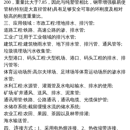
200，重量比大于7.85，因此与纯塑管相比，钢带增强极易使
管材(特别是大直径管材)具有足够安全可靠的环刚度及相对
较高的刚度重量比
。
三、
应用领域：市政工程:埋地排水、排污管;
道路工程:铁路、高速公路的渗、排水管;
工业:广泛用于工业领域的排污水管;
建筑工程:建筑物雨水管、地下排水管、排污管、通风管等;
垃圾填埋场污水收集管;
大型港口、码头工程:大型机场、港口、码头工程的排水、排
污管等;
体育运动场所:高尔夫球场、足球场等体育运动场所的渗水排
水管;
水利工程:水源管、灌溉管及水电站输水、排水的使用;
矿场:矿井通风、送风、排水、泥浆管;
通讯用管:铁路、公路通讯，通讯电缆、光缆保护管;
水储存系统:截留缓慢水流的储水系统;
农业工程:农田、果园、茶园以及林带排灌;
海水输送管。
、
连
四
接方式：1、采用电热熔连接、
2、
热收缩带连接、