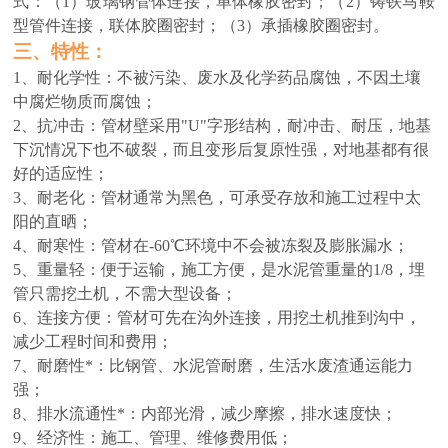
式：（1）玻璃钢管体连接，单体橡胶密封；（2）铸铁马鞍
型管件连接，联体胶圈密封；（3）承插橡胶圈密封。
三、
特性：
1、耐化学性：不被污染、废水及化学药品腐蚀，不因土壤
中腐烂物质而腐蚀；
2、抗冲击：管材壁采用"U"字形结构，耐冲击、耐压，地基
下沉情况下也不破裂，而且变形后复原性强，对地基都有很
好的适应性；
3、耐老化：管材通常为黑色，可承受存放和施工过程中太
阳的直晒；
4、耐寒性：管材在-60℃环境中不会被冻裂及膨胀漏水；
5、重量轻：便于运输，施工方便，是水泥管重量的1/8，埋
管只需挖土机，不需大型设备；
6、连接方便：管材可先在沟外连接，用挖土机推到沟中，
减少工程时间和费用；
7、耐磨性*：比钢管、水泥管耐磨，生活水废渣通运能力
强；
8、排水流通性*：内部光滑，减少摩擦，排水速度快；
9、经济性：施工、管理、维修费用低；