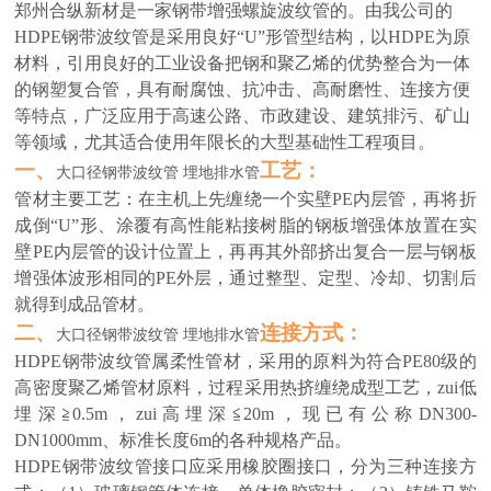
郑州合纵新材是一家钢带增强螺旋波纹管的。由我公司的
HDPE钢带波纹管是采用良好“U”形管型结构，以HDPE为原
材料，引用良好的工业设备把钢和聚乙烯的优势整合为一体
的钢塑复合管，具有耐腐蚀、抗冲击、高耐磨性、连接方便
等特点，广泛应用于高速公路、市政建设、建筑排污、矿山
等领域，尤其适合使用年限长的大型基础性工程项目。
一、
工艺：
大口径钢带波纹管 埋地排水管
管材主要工艺：在主机上先缠绕一个实壁PE内层管，再将折
成倒“U”形、涂覆有高性能粘接树脂的钢板增强体放置在实
壁PE内层管的设计位置上，再再其外部挤出复合一层与钢板
增强体波形相同的PE外层，通过整型、定型、冷却、切割后
就得到成品管材。
二、
连接方式：
大口径钢带波纹管 埋地排水管
HDPE钢带波纹管
属柔性管材，采用的原料为符合PE80级的
高密度聚乙烯管材原料，过程采用热挤缠绕成型工艺，zui
低
埋深≧0.5m，zui
高
埋深≦20m，现已有公称DN300-
DN1000mm、标准长度6m的各种规格产品。
HDPE钢带波纹管
接口应采用橡胶圈接口，分为三种连接方