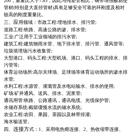
200，重量比大于7.85，因此与纯塑管相比，钢带增强极易使
管材(特别是大直径管材)具有足够安全可靠的环刚度及相对
较高的刚度重量比
。
应
三、
用领域：市政工程:埋地排水、排污管;
道路工程:铁路、高速公路的渗、排水管;
工业:广泛用于工业领域的排污水管;
建筑工程:建筑物雨水管、地下排水管、排污管、通风管等;
垃圾填埋场污水收集管;
大型港口、码头工程:大型机场、港口、码头工程的排水、排
污管等;
体育运动场所:高尔夫球场、足球场等体育运动场所的渗水排
水管;
水利工程:水源管、灌溉管及水电站输水、排水的使用;
矿场:矿井通风、送风、排水、泥浆管;
通讯用管:铁路、公路通讯，通讯电缆、光缆保护管;
水储存系统:截留缓慢水流的储水系统;
农业工程:农田、果园、茶园以及林带排灌;
海水输送管。
连接方
四、
式：1、采用电热熔连接、2、热收缩带连接、