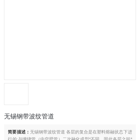
无锡钢带波纹管道
简要描述：
无锡钢带波纹管道 各层的复合是在塑料熔融状态下进
行的;与缠绕管（中空壁管）二次融化成型*不同，因此各层之间*