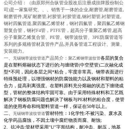
公司介绍：
（由原郑州合纵管业股改后注册成挂牌股份制公
司)是一家集研究、、、销售于一体的企业,耐磨管,耐磨管道,
耐磨管件,尾矿耐磨管,衬胶管,衬胶管道,钢衬塑管,衬塑管道,
钢衬四氟管道,聚四氟乙烯管材，钢衬四氟管，聚四氟乙烯钢
塑复合管，钢衬F4管，PTFE管，超高分子量聚乙烯管,超高
分子量聚乙烯复合管、PE管、钢带波纹管、3PE防腐管道等
系列的多规格管材及管件产品,并具备管道工程设计、测量、
安装能力。
一、
产品简介：
各层的复合
无锡钢带波纹管道
聚乙烯钢带波纹管
是在塑料熔融状态下进行的;与缠绕管(中空壁管)二次融化成
型*不同，因此各层之间*粘合，牢度非常高。钢带表面进行
特殊预处理，以增强钢材的防腐蚀能力以及钢材和塑料的粘
合力，提高剥离强度。在塑料原料充分熔融的状态下缠绕成
型，管材的整体结构牢固可靠。由于采用特殊材料和工艺既
解决了钢板防腐问题也解决了钢板与PE材料的粘合度，使管
道的使用寿命和纯塑料管道一样，保证在50年以上。
二、
管材特性：1化学性:不被污染、废水及
无锡钢带波纹管道
化学药品腐蚀，不因土壤中腐烂物质而腐、耐蚀;
2、抗冲击:管材壁采用"U"字形结构，耐冲击、耐压，地基