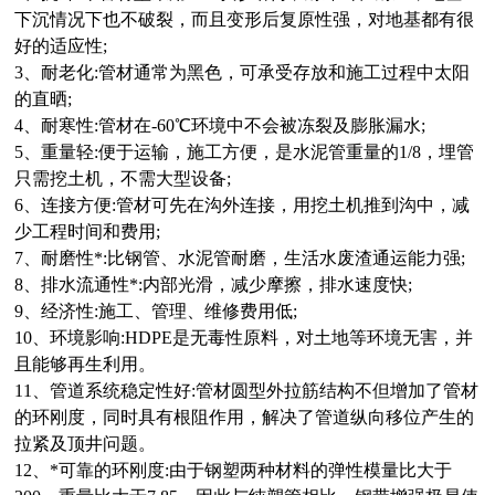
下沉情况下也不破裂，而且变形后复原性强，对地基都有很
好的适应性;
3、耐老化:管材通常为黑色，可承受存放和施工过程中太阳
的直晒;
4、耐寒性:管材在-60
℃
环境中不会被冻裂及膨胀漏水;
5、重量轻:便于运输，施工方便，是水泥管重量的1/8，埋管
只需挖土机，不需大型设备;
6、连接方便:管材可先在沟外连接，用挖土机推到沟中，减
少工程时间和费用;
7、耐磨性*:比钢管、水泥管耐磨，生活水废渣通运能力强;
8、排水流通性*:内部光滑，减少摩擦，排水速度快;
9、经济性:施工、管理、维修费用低;
10、环境影响:HDPE是无毒性原料，对土地等环境无害，并
且能够再生利用。
11、管道系统稳定性好:管材圆型外拉筋结构不但增加了管材
的环刚度，同时具有根阻作用，解决了管道纵向移位产生的
拉紧及顶井问题。
12、*可靠的环刚度:由于钢塑两种材料的弹性模量比大于