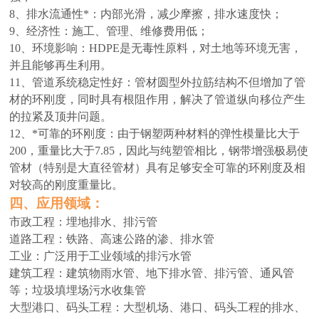
8、排水流通性*：内部光滑，减少摩擦，排水速度快；
9、经济性：施工、管理、维修费用低；
10、环境影响：HDPE是无毒性原料，对土地等环境无害，
并且能够再生利用。
11、管道系统稳定性好：管材圆型外拉筋结构不但增加了管
材的环刚度，同时具有根阻作用，解决了管道纵向移位产生
的拉紧及顶井问题。
12、*可靠的环刚度：由于钢塑两种材料的弹性模量比大于
200，重量比大于7.85，因此与纯塑管相比，钢带增强极易使
管材（特别是大直径管材）具有足够安全可靠的环刚度及相
对较高的刚度重量比。
四、
应用领域：
市政工程：埋地排水、排污管
道路工程：铁路、高速公路的渗、排水管
工业：广泛用于工业领域的排污水管
建筑工程：建筑物雨水管、地下排水管、排污管、通风管
等；垃圾填埋场污水收集管
大型港口、码头工程：大型机场、港口、码头工程的排水、