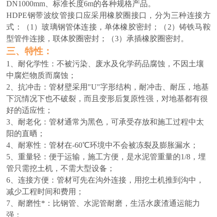
DN1000mm、标准长度6m的各种规格产品。
HDPE钢带波纹管
接口应采用橡胶圈接口，分为三种连接方
式：（1）玻璃钢管体连接，单体橡胶密封；（2）铸铁马鞍
型管件连接，联体胶圈密封；（3）承插橡胶圈密封。
三、
特性：
1、耐化学性：不被污染、废水及化学药品腐蚀，不因土壤
中腐烂物质而腐蚀；
2、抗冲击：管材壁采用"U"字形结构，耐冲击、耐压，地基
下沉情况下也不破裂，而且变形后复原性强，对地基都有很
好的适应性；
3、耐老化：管材通常为黑色，可承受存放和施工过程中太
阳的直晒；
4、耐寒性：管材在-60℃环境中不会被冻裂及膨胀漏水；
5、重量轻：便于运输，施工方便，是水泥管重量的1/8，埋
管只需挖土机，不需大型设备；
6、连接方便：管材可先在沟外连接，用挖土机推到沟中，
减少工程时间和费用；
7、耐磨性*：比钢管、水泥管耐磨，生活水废渣通运能力
强；