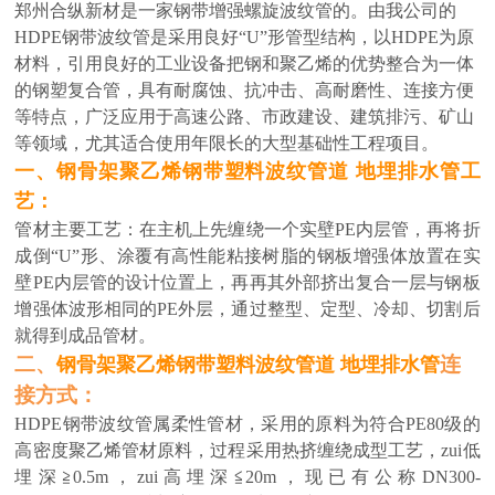
郑州合纵新材是一家钢带增强螺旋波纹管的。由我公司的
HDPE钢带波纹管是采用良好“U”形管型结构，以HDPE为原
材料，引用良好的工业设备把钢和聚乙烯的优势整合为一体
的钢塑复合管，具有耐腐蚀、抗冲击、高耐磨性、连接方便
等特点，广泛应用于高速公路、市政建设、建筑排污、矿山
等领域，尤其适合使用年限长的大型基础性工程项目。
一、
钢骨架聚乙烯钢带塑料波纹管道 地埋排水管
工
艺：
管材主要工艺：在主机上先缠绕一个实壁PE内层管，再将折
成倒“U”形、涂覆有高性能粘接树脂的钢板增强体放置在实
壁PE内层管的设计位置上，再再其外部挤出复合一层与钢板
增强体波形相同的PE外层，通过整型、定型、冷却、切割后
就得到成品管材。
二、
连
钢骨架聚乙烯钢带塑料波纹管道 地埋排水管
接方式：
HDPE钢带波纹管
属柔性管材，采用的原料为符合PE80级的
高密度聚乙烯管材原料，过程采用热挤缠绕成型工艺，zui
低
埋深≧0.5m，zui
高
埋深≦20m，现已有公称DN300-