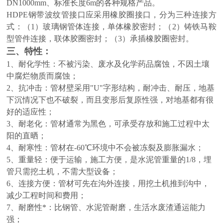
DN1000mm、标准长度6m的各种规格产品。
HDPE钢带波纹管
接口应采用橡胶圈接口，分为三种连接方
式：（1）玻璃钢管体连接，单体橡胶密封；（2）铸铁马鞍
型管件连接，联体胶圈密封；（3）承插橡胶圈密封。
三、
特性：
1、耐化学性：不被污染、废水及化学药品腐蚀，不因土壤
中腐烂物质而腐蚀；
2、抗冲击：管材壁采用"U"字形结构，耐冲击、耐压，地基
下沉情况下也不破裂，而且变形后复原性强，对地基都有很
好的适应性；
3、耐老化：管材通常为黑色，可承受存放和施工过程中太
阳的直晒；
4、耐寒性：管材在-60℃环境中不会被冻裂及膨胀漏水；
5、重量轻：便于运输，施工方便，是水泥管重量的1/8，埋
管只需挖土机，不需大型设备；
6、连接方便：管材可先在沟外连接，用挖土机推到沟中，
减少工程时间和费用；
7、耐磨性*：比钢管、水泥管耐磨，生活水废渣通运能力
强；