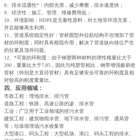
8、排水流通性*：内部光滑，减少摩擦，排水速度快；
9、经济性：施工、管理、维修费用低；
10、环境影响：HDPE是无毒性原料，对土地等环境无害，
并且能够再生利用。
11、管道系统稳定性好：管材圆型外拉筋结构不但增加了管
材的环刚度，同时具有根阻作用，解决了管道纵向移位产生
的拉紧及顶井问题。
12、*可靠的环刚度：由于钢塑两种材料的弹性模量比大于
200，重量比大于7.85，因此与纯塑管相比，钢带增强极易使
管材（特别是大直径管材）具有足够安全可靠的环刚度及相
对较高的刚度重量比。
四、
应用领域：
市政工程：埋地排水、排污管
道路工程：铁路、高速公路的渗、排水管
工业：广泛用于工业领域的排污水管
建筑工程：建筑物雨水管、地下排水管、排污管、通风管
等；垃圾填埋场污水收集管
大型港口、码头工程：大型机场、港口、码头工程的排水、