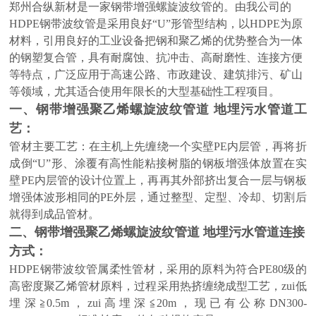
郑州合纵新材是一家钢带增强螺旋波纹管的。由我公司的
HDPE钢带波纹管是采用良好“U”形管型结构，以HDPE为原
材料，引用良好的工业设备把钢和聚乙烯的优势整合为一体
的钢塑复合管，具有耐腐蚀、抗冲击、高耐磨性、连接方便
等特点，广泛应用于高速公路、市政建设、建筑排污、矿山
等领域，尤其适合使用年限长的大型基础性工程项目。
一、
钢带增强聚乙烯螺旋波纹管道 地埋污水管道
工
艺：
管材主要工艺：在主机上先缠绕一个实壁PE内层管，再将折
成倒“U”形、涂覆有高性能粘接树脂的钢板增强体放置在实
壁PE内层管的设计位置上，再再其外部挤出复合一层与钢板
增强体波形相同的PE外层，通过整型、定型、冷却、切割后
就得到成品管材。
二、
钢带增强聚乙烯螺旋波纹管道 地埋污水管道
连接
方式：
HDPE钢带波纹管
属柔性管材，采用的原料为符合PE80级的
高密度聚乙烯管材原料，过程采用热挤缠绕成型工艺，zui
低
埋深≧0.5m，zui
高
埋深≦20m，现已有公称DN300-