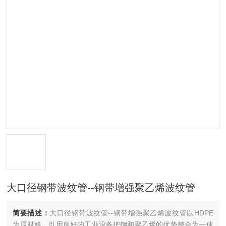
大口径钢带波纹管--钢带增强聚乙烯波纹管
简要描述：
大口径钢带波纹管--钢带增强聚乙烯波纹管以HDPE
为原材料，引用良好的工业设备把钢和聚乙烯的优势整合为一体