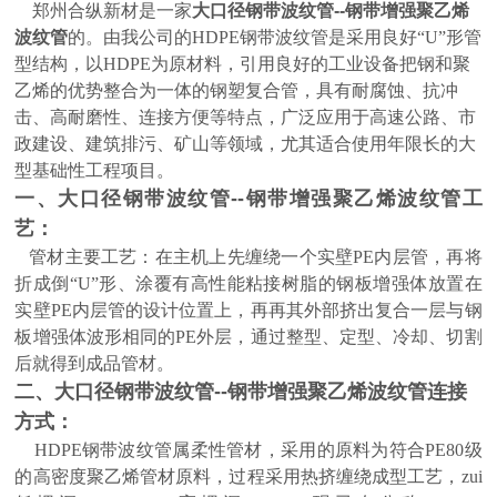
郑州合纵新材是一家
大口径钢带波纹管--钢带增强聚乙烯
波纹管
的。由我公司的HDPE钢带波纹管是采用良好“U”形管
型结构，以HDPE为原材料，引用良好的工业设备把钢和聚
乙烯的优势整合为一体的钢塑复合管，具有耐腐蚀、抗冲
击、高耐磨性、连接方便等特点，广泛应用于高速公路、市
政建设、建筑排污、矿山等领域，尤其适合使用年限长的大
型基础性工程项目。
一、大口径
钢带波纹管--钢带增强聚乙烯波纹管
工
艺：
管材主要工艺：在主机上先缠绕一个实壁PE内层管，再将
折成倒“U”形、涂覆有高性能粘接树脂的钢板增强体放置在
实壁PE内层管的设计位置上，再再其外部挤出复合一层与钢
板增强体波形相同的PE外层，通过整型、定型、冷却、切割
后就得到成品管材。
二、大口径
钢带波纹管--钢带增强聚乙烯波纹管
连接
方式：
HDPE钢带波纹管
属柔性管材，采用的原料为符合PE80级
的高密度聚乙烯管材原料，过程采用热挤缠绕成型工艺，zui