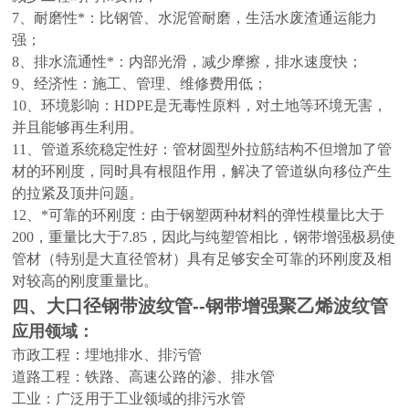
7、耐磨性*：比钢管、水泥管耐磨，生活水废渣通运能力
强；
8、排水流通性*：内部光滑，减少摩擦，排水速度快；
9、经济性：施工、管理、维修费用低；
10、环境影响：HDPE是无毒性原料，对土地等环境无害，
并且能够再生利用。
11、管道系统稳定性好：管材圆型外拉筋结构不但增加了管
材的环刚度，同时具有根阻作用，解决了管道纵向移位产生
的拉紧及顶井问题。
12、*可靠的环刚度：由于钢塑两种材料的弹性模量比大于
200，重量比大于7.85，因此与纯塑管相比，钢带增强极易使
管材（特别是大直径管材）具有足够安全可靠的环刚度及相
对较高的刚度重量比。
、
大口径钢带波纹管--钢带增强聚乙烯波纹管
四
应用领域：
市政工程：埋地排水、排污管
道路工程：铁路、高速公路的渗、排水管
工业：广泛用于工业领域的排污水管