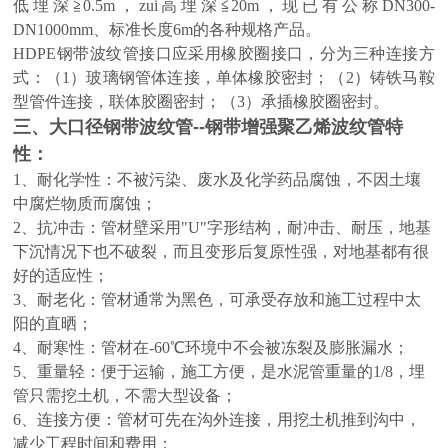
低
埋深≧0.5m，zui
高
埋深≦20m，现已有公称DN300-
DN1000mm、标准长度6m的各种规格产品。
HDPE钢带波纹管
接口应采用橡胶圈接口，分为三种连接方
式：（1）玻璃钢管体连接，单体橡胶密封；（2）铸铁马鞍
型管件连接，联体胶圈密封；（3）承插橡胶圈密封。
三、大口径
钢带波纹管--钢带增强聚乙烯波纹管
特
性：
1、耐化学性：不被污染、废水及化学药品腐蚀，不因土壤
中腐烂物质而腐蚀；
2、抗冲击：管材壁采用"U"字形结构，耐冲击、耐压，地基
下沉情况下也不破裂，而且变形后复原性强，对地基都有很
好的适应性；
3、耐老化：管材通常为黑色，可承受存放和施工过程中太
阳的直晒；
4、耐寒性：管材在-60℃环境中不会被冻裂及膨胀漏水；
5、重量轻：便于运输，施工方便，是水泥管重量的1/8，埋
管只需挖土机，不需大型设备；
6、连接方便：管材可先在沟外连接，用挖土机推到沟中，
减少工程时间和费用；