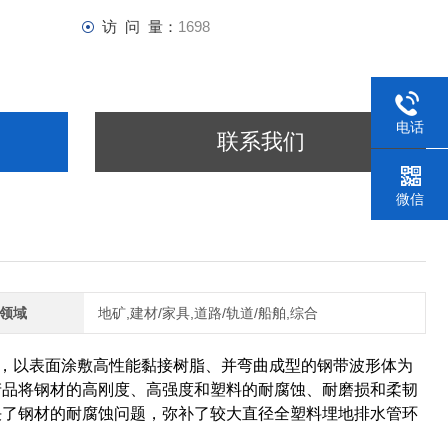
访 问 量：
1698
电话
联系我们
微信
领域
地矿,建材/家具,道路/轨道/船舶,综合
，以表面涂敷高性能黏接树脂、并弯曲成型的钢带波形体为
产品将钢材的高刚度、高强度和塑料的耐腐蚀、耐磨损和柔韧
决了钢材的耐腐蚀问题，弥补了较大直径全塑料埋地排水管环