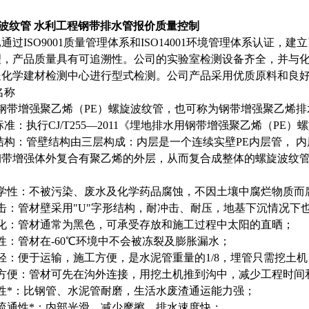
带波纹管 水利工程钢带排水管报价
质量
控制
通过ISO9001质量管理体系和ISO14001环境管理体系认证
理，产品质量具有可追溯性。公司的实验室检测设备齐全，并与
送化学建材检测中心进行型式检测。公司产品采用优质原料和良好
名称
钢带增强聚乙烯（PE）螺旋波纹管，也可称为钢带增强聚乙烯排
行标准：执行CJ/T255—2011《埋地排水用钢带增强聚乙烯（PE
品结构：管壁结构由三层构成：内层是一个连续实壁PE内层管， 内
钢带增强体外复合有聚乙烯的外层，从而复合成整体的螺旋波纹
化学性：不被污染、废水及化学药品腐蚀，不因土壤中腐烂物质而
击：管材壁采用"U"字形结构，耐冲击、耐压，地基下沉情况
老化：管材通常为黑色，可承受存放和施工过程中太阳的直晒；
性：管材在-60℃环境中不会被冻裂及膨胀漏水；
轻：便于运输，施工方便，是水泥管重量的1/8，埋管只需挖土
接方便：管材可先在沟外连接，用挖土机推到沟中，减少工程时间
性*：比钢管、水泥管耐磨，生活水废渣通运能力强；
流通性*：内部光滑，减少摩擦，排水速度快；