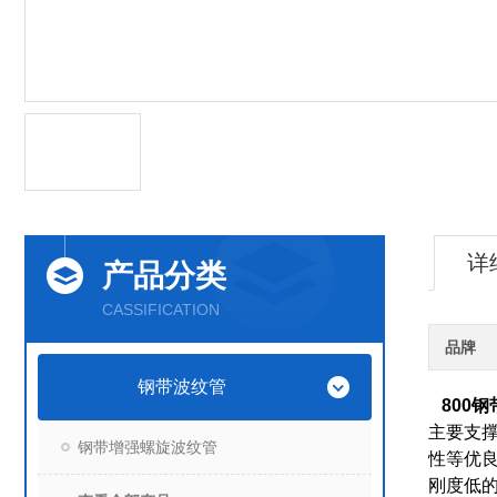
详
产品分类
CASSIFICATION
品牌
钢带波纹管
800
主要支
钢带增强螺旋波纹管
性等优
刚度低