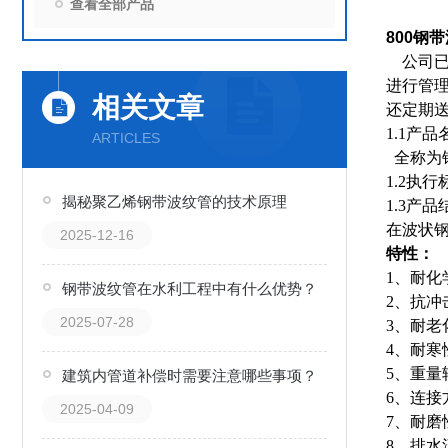
查看全部产品
800钢
公司已
进行管
相关文章
还定期
1.1产品
ARTICLES
全称为
1.2执
揭秘聚乙烯钢带波纹管的技术原理
1.3产
在波状
2025-12-16
特性
：
1、耐
钢带波纹管在水利工程中有什么优势？
2、抗冲
2025-07-28
3、耐
4、耐寒
5、重量
建筑内管道补偿时需要注意哪些事项？
6、连
2025-04-09
7、耐磨
8、排水