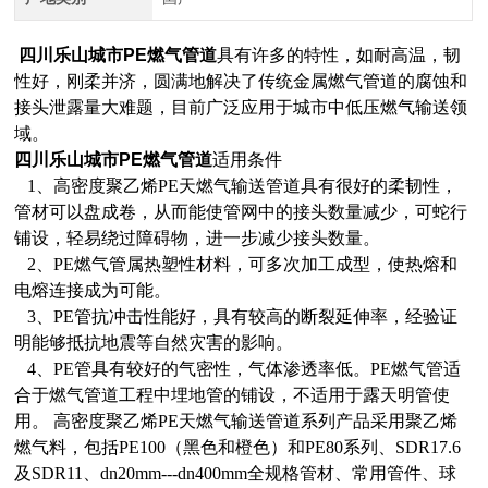
四川乐山城市PE燃气管道
具有许多的特性，如耐高温，韧
性好，刚柔并济，圆满地解决了传统金属燃气管道的腐蚀和
接头泄露量大难题，目前广泛应用于城市中低压燃气输送领
域。
四川乐山城市PE燃气管道
适用条件
1、高密度聚乙烯PE天燃气输送管道具有很好的柔韧性，
管材可以盘成卷，从而能使管网中的接头数量减少，可蛇行
铺设，轻易绕过障碍物，进一步减少接头数量。
2、PE燃气管属热塑性材料，可多次加工成型，使热熔和
电熔连接成为可能。
3、PE管抗冲击性能好，具有较高的断裂延伸率，经验证
明能够抵抗地震等自然灾害的影响。
4、PE管具有较好的气密性，气体渗透率低。PE燃气管适
合于燃气管道工程中埋地管的铺设，不适用于露天明管使
用。 高密度聚乙烯PE天燃气输送管道系列产品采用聚乙烯
燃气料，包括PE100（黑色和橙色）和PE80系列、SDR17.6
及SDR11、dn20mm---dn400mm全规格管材、常用管件、球