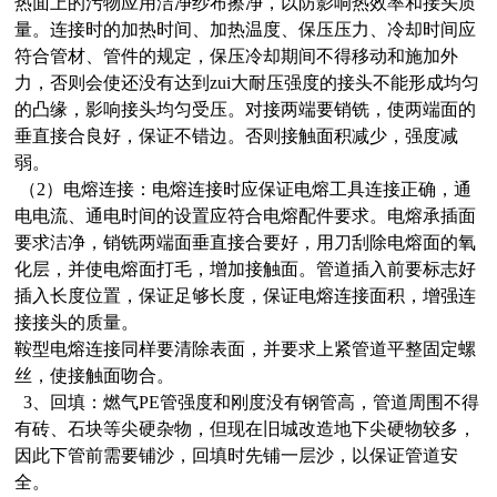
热面上的污物应用洁净纱布擦净，以防影响热效率和接头质
量。连接时的加热时间、加热温度、保压压力、冷却时间应
符合管材、管件的规定，保压冷却期间不得移动和施加外
力，否则会使还没有达到zui大耐压强度的接头不能形成均匀
的凸缘，影响接头均匀受压。对接两端要销铣，使两端面的
垂直接合良好，保证不错边。否则接触面积减少，强度减
弱。
（2）电熔连接：电熔连接时应保证电熔工具连接正确，通
电电流、通电时间的设置应符合电熔配件要求。电熔承插面
要求洁净，销铣两端面垂直接合要好，用刀刮除电熔面的氧
化层，并使电熔面打毛，增加接触面。管道插入前要标志好
插入长度位置，保证足够长度，保证电熔连接面积，增强连
接接头的质量。
鞍型电熔连接同样要清除表面，并要求上紧管道平整固定螺
丝，使接触面吻合。
3、回填：燃气PE管强度和刚度没有钢管高，管道周围不得
有砖、石块等尖硬杂物，但现在旧城改造地下尖硬物较多，
因此下管前需要铺沙，回填时先铺一层沙，以保证管道安
全。