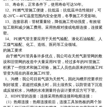
11、寿命长，正常条件下，使用寿命可达50年。
12、PE燃气管施工便捷，抗低温：抗低温冲击性能好，可
在-20℃～40℃温度范围内安全使用，冬季施工不受影响。
13、连接容易：管材重量轻，降低施工劳动强度，有效缩
短工期和减少施工费用。采用热熔对接或电熔连接，连接紧
密。
14、 PE燃气管主要应用于天然气输配、液化石油输配、人
工煤气输配、化工、造纸、医药等工业领域。
的施工要求
由于燃气PE管具备许多优点，我公司在天然气新管网的敷
设和旧管网的改造中大量采用PE管，经过多年的PE管施工
积累了一些技术和施工经验，施工人员也由原来的怕施工PE
管变为现在的喜欢施工PE管。
1、沟槽：我公司目前气源为天然气，因此沟槽开挖要求控
制好坡度，若超挖或换土时，回土须夯实，以防管道下沉造
成反坡积水，沟槽的水准测量符合设计要求后方可下管。
2、HDPE管的连接：连接采用热熔连接和电熔连接：
（1）热熔连接：热熔连接前后，连接工具加热板的两个加