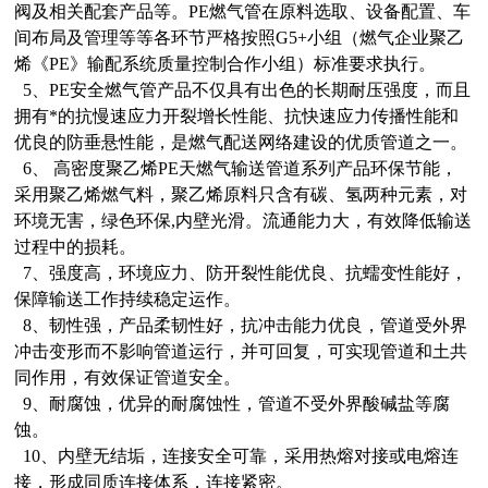
阀及相关配套产品等。PE燃气管在原料选取、设备配置、车
间布局及管理等等各环节严格按照G5+小组（燃气企业聚乙
烯《PE》输配系统质量控制合作小组）标准要求执行。
5、PE安全燃气管产品不仅具有出色的长期耐压强度，而且
拥有*的抗慢速应力开裂增长性能、抗快速应力传播性能和
优良的防垂悬性能，是燃气配送网络建设的优质管道之一。
6、 高密度聚乙烯PE天燃气输送管道系列产品环保节能，
采用聚乙烯燃气料，聚乙烯原料只含有碳、氢两种元素，对
环境无害，绿色环保,内壁光滑。流通能力大，有效降低输送
过程中的损耗。
7、强度高，环境应力、防开裂性能优良、抗蠕变性能好，
保障输送工作持续稳定运作。
8、韧性强，产品柔韧性好，抗冲击能力优良，管道受外界
冲击变形而不影响管道运行，并可回复，可实现管道和土共
同作用，有效保证管道安全。
9、耐腐蚀，优异的耐腐蚀性，管道不受外界酸碱盐等腐
蚀。
10、内壁无结垢，连接安全可靠，采用热熔对接或电熔连
接，形成同质连接体系，连接紧密。