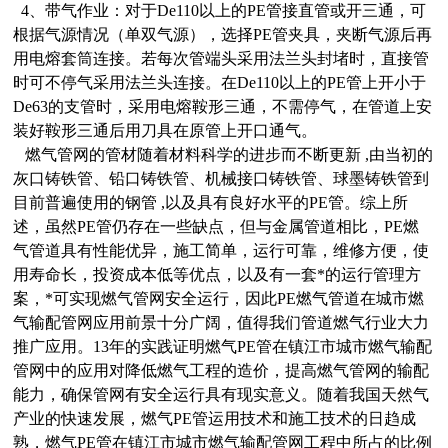
4、带气作业：对于De110以上的PE管接直管或开三通，可
根据气源情况（单双气源），选择PE管夹具，夹断气源后再
用电熔套筒连接。若每次管端头采用法兰头封堵时，直接管
时可不停气采用法兰头连接。在De110以上的PE管上开小于
De63的支管时，采用电熔鞍形三通，不需停气，在管道上安
装好鞍形三通后用刀具在原管上开口通气。
燃气管网的管材随着材料科学的进步而不断更新 ,由当初的
灰口铸铁管、铅口铸铁管、机械接口铸铁管、球墨铸铁管到
目前普遍使用的钢管 ,以及具有良好水平的PE管。综上所
述，虽然PE管仍存在一些缺点，但与金属管道相比，PE燃
气管道具有性能优异，施工简单，运行可靠，维修方便，使
用寿命长，投资成本低等优点，以及有一套*的运行管理方
案，*可实现燃气管网安全运行，因此PE燃气管道在城市燃
气输配管网应用前景十分广阔，值得我们管道燃气行业大力
推广应用。13年的实践证明燃气PE管在镇江市城市燃气输配
管网中的应用对降低燃气工程的造价，提高燃气管网的输配
能力，确保管网有安全运行具有现实意义。随着我国天然气
产业的快速发展，燃气PE管运用技术和施工技术的日趋成
熟，燃气PE管在镇江市城市燃气输配管网工程中所占的比例