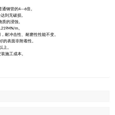
普通钢管的
倍。
4---6
验达到无破损。
物质的浸蚀。
。
0.219MN/m
用，耐冲击性、耐磨性性能不变。
好的表面非附着性。
以上。
安装施工成本。