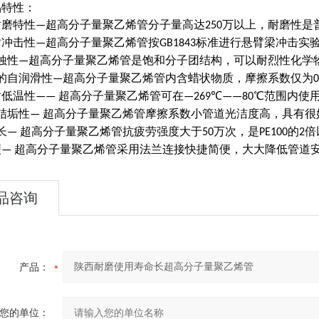
品特性：
耐磨特性
超高分子量聚乙烯管
分子量高达
万以上，耐磨性是
—
250
耐冲击性
超高分子量聚乙烯管
按
标准进行悬臂梁冲击实
—
GB1843
蚀性
超高分子量聚乙烯管
是饱和分子团结构，可以耐烈性化学
—
的自润滑性
超高分子量聚乙烯管
内含蜡状物质，摩擦系数仅为
—
耐低温性
超高分子量聚乙烯管
可在
℃
℃范围内使
——
—269
——80
结垢性
超高分子量聚乙烯管
摩擦系数小管道光洁度高，具有很
—
长
超高分子量聚乙烯管
抗疲劳强度大于
万次，是
的
倍
—
50
PE100
2
便
超高分子量聚乙烯管
采用法兰连接快捷简便，大大降低管道
—
品咨询
产品：
您的单位：