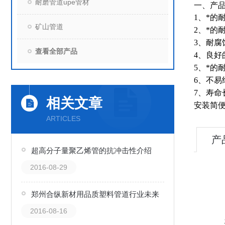
耐磨管道upe管材
一、
产
1
、*的
矿山管道
2
、*的
3
、耐腐
查看全部产品
4
、良好
5
、*的
6
、不易
7
、寿命
相关文章
安装简
ARTICLES
产
超高分子量聚乙烯管的抗冲击性介绍
2016-08-29
郑州合纵新材用品质塑料管道行业未来
2016-08-16