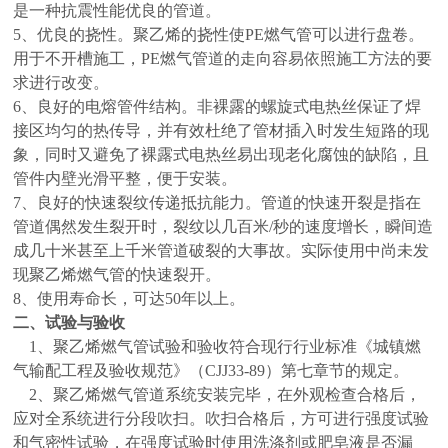
是一种抗震性能优良的管道。
5、
优良的挠性。聚乙烯的挠性使PE燃气管可以进行盘卷。
用于不开槽施工，PE燃气管道的走向容易依照施工方法的要
求进行改变。
6、
良好的电熔管件结构。非裸露的螺旋式电热丝保证了焊
接区均匀的热传导，并有效杜绝了管材插入时发生短路的现
象，同时又避免了裸露式电热丝易出现老化腐蚀的缺陷，且
管件内壁光滑平整，便于安装。
7、
良好的快速裂纹传递抵抗能力。管道的快速开裂是指在
管道偶然发生裂开时，裂纹以几百米/秒的速度增长，瞬间造
成几十米甚至上千米管道破裂的大事故。实际使用中尚未发
现聚乙烯燃气管的快速裂开。
8、
使用寿命长，可达50年以上。
二、
试验与验收
1、聚乙烯燃气管试验和验收符合现行行业标准《城镇燃
气输配工程及验收规范》（CJJ33-89）第七章节的规定。
2、聚乙烯燃气管道系统安装完毕，在外观检查合格后，
应对全系统进行分段吹扫。吹扫合格后，方可进行强度试验
和气密性试验，在强度试验时使用洗涤剂或肥皂液是否漏