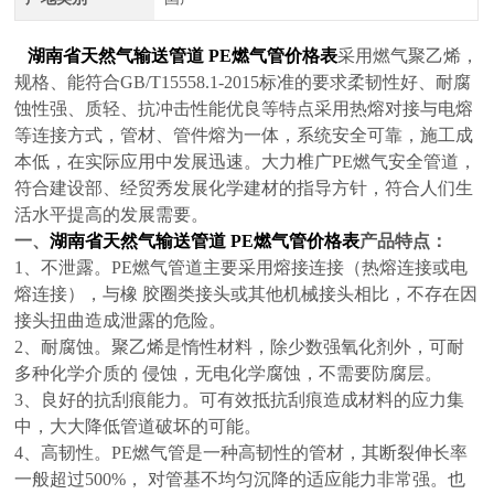
湖南省天然气输送管道 PE燃气管价格表
采用燃气聚乙烯，
规格、能符合GB/T15558.1-2015
标准的要求柔韧性好、耐腐
蚀性强、质轻、抗冲击性能优良等特点采用热熔对接与电熔
等连接方式，管材、管件熔为一体，系统安全可靠，施工成
本低，在实际应用中发展迅速。大力椎广PE燃气安全管道，
符合建设部、经贸秀发展化学建材的指导方针，符合人们生
活水平提高的发展需要。
一、
湖南省天然气输送管道 PE燃气管价格表
产品特点：
1、
不泄露。PE燃气管道主要采用熔接连接（热熔连接或电
熔连接），与橡 胶圈类接头或其他机械接头相比，不存在因
接头扭曲造成泄露的危险。
2、
耐腐蚀。聚乙烯是惰性材料，除少数强氧化剂外，可耐
多种化学介质的 侵蚀，无电化学腐蚀，不需要防腐层。
3、
良好的抗刮痕能力。可有效抵抗刮痕造成材料的应力集
中，大大降低管道破坏的可能。
4、
高韧性。PE燃气管是一种高韧性的管材，其断裂伸长率
一般超过500%， 对管基不均匀沉降的适应能力非常强。也