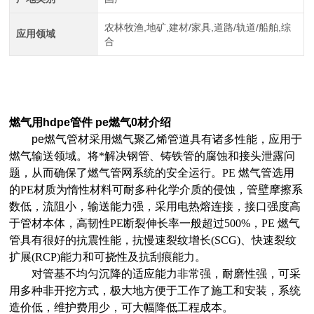
农林牧渔,地矿,建材/家具,道路/轨道/船舶,综
应用领域
合
燃气用hdpe管件 pe燃气0
材
介绍
pe燃气管材
采用燃气聚乙烯管道具有诸多性能，应用于
燃气输送领域。将*解决钢管、铸铁管的腐蚀和接头泄露问
题，从而确保了燃气管网系统的安全运行。PE 燃气管选用
的PE材质为惰性材料可耐多种化学介质的侵蚀，管壁摩擦系
数低，流阻小，输送能力强，采用电热熔连接，接口强度高
于管材本体，高韧性PE断裂伸长率一般超过500%，PE 燃气
管具有很好的抗震性能，抗慢速裂纹增长(SCG)、快速裂纹
扩展(RCP)能力和可挠性及抗刮痕能力。
对管基不均匀沉降的适应能力非常强，耐磨性强，可采
用多种非开挖方式，极大地方便于工作了施工和安装，系统
造价低，维护费用少，可大幅降低工程成本。