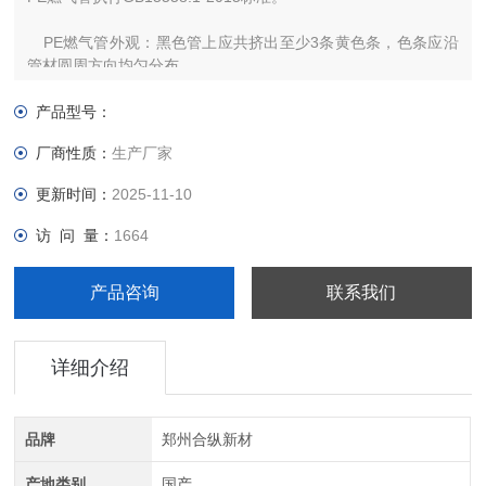
PE燃气管外观：黑色管上应共挤出至少3条黄色条，色条应沿
管材圆周方向均匀分布。
燃气用hdpe管件 pe燃气0材
产品型号：
拥有多条PE燃气管线，采用PE100全新料DN16-630mm的燃气
厂商性质：
生产厂家
管管材
更新时间：
2025-11-10
访 问 量：
1664
产品咨询
联系我们
详细介绍
品牌
郑州合纵新材
产地类别
国产