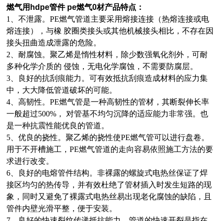
燃气用hdpe管件 pe燃气0
材
产品特点：
1、
不泄露。PE燃气管道主要采用熔接连接（热熔连接或电
熔连接），与橡 胶圈类接头或其他机械接头相比，不存在因
接头扭曲造成泄露的危险。
2、
耐腐蚀。聚乙烯是惰性材料，除少数强氧化剂外，可耐
多种化学介质的 侵蚀，无电化学腐蚀，不需要防腐层。
3、
良好的抗刮痕能力。可有效抵抗刮痕造成材料的应力集
中，大大降低管道破坏的可能。
4、
高韧性。PE燃气管是一种高韧性的管材，其断裂伸长率
一般超过500%， 对管基不均匀沉降的适应能力非常强。也
是一种抗震性能优良的管道。
5、
优良的挠性。聚乙烯的挠性使PE燃气管可以进行盘卷。
用于不开槽施工，PE燃气管道的走向容易依照施工方法的要
求进行改变。
6、
良好的电熔管件结构。非裸露的螺旋式电热丝保证了焊
接区均匀的热传导，并有效杜绝了管材插入时发生短路的现
象，同时又避免了裸露式电热丝易出现老化腐蚀的缺陷，且
管件内壁光滑平整，便于安装。
7、
良好的快速裂纹传递抵抗能力。管道的快速开裂是指在