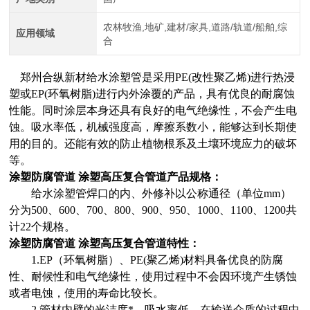
农林牧渔,地矿,建材/家具,道路/轨道/船舶,综
应用领域
合
郑州合纵新材给水涂塑管是采用PE(改性聚乙烯)进行热浸
塑或EP(环氧树脂)进行内外涂覆的产品，具有优良的耐腐蚀
性能。同时涂层本身还具有良好的电气绝缘性，不会产生电
蚀。吸水率低，机械强度高，摩擦系数小，能够达到长期使
用的目的。还能有效的防止植物根系及土壤环境应力的破坏
等。
涂塑防腐管道 涂塑高压复合管道
产品规格：
给水涂塑管焊口的内、外修补以公称通径（单位mm）
分为500、600、700、800、900、950、1000、1100、1200共
计22个规格。
涂塑防腐管道 涂塑高压复合管道
特性：
1.EP（环氧树脂）、PE(聚乙烯)材料具备优良的防腐
性、耐候性和电气绝缘性，使用过程中不会因环境产生锈蚀
或者电蚀，使用的寿命比较长。
2.管材内壁的光洁度*、吸水率低，在输送介质的过程中