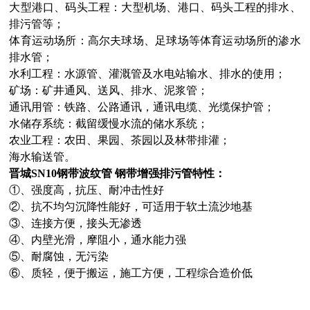
大型港口、码头工程：大型机场、港口、码头工程的排水、
排污管等；
体育运动场所：高尔夫球场、足球场等体育运动场所的渗水
排水管；
水利工程：水源管、灌溉管及水电站输水、排水的使用；
矿场：矿井通风、送风、排水、泥浆管；
通讯用管：铁路、公路通讯，通讯电缆、光缆保护管；
水储存系统：截留缓慢水流的储水系统；
农业工程：农田、果园、茶园以及林带排灌；
海水输送管。
晋城SN10钢带波纹管 钢带增强排污管
特性：
①、强度高，抗压、耐冲击性好
②、抗不均匀沉降性能好，可适用于软土流沙地基
③、连接方便，接头无渗透
④、内壁光滑，摩阻小，通水能力强
⑤、耐腐蚀，无污染
⑥、质轻，便于搬运，施工方便，工程综合造价低