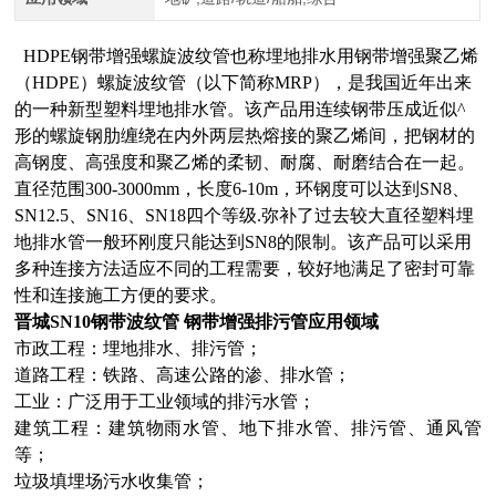
HDPE钢带增强螺旋波纹管也称埋地排水用钢带增强聚乙烯
（HDPE）螺旋波纹管（以下简称MRP），是我国近年出来
的一种新型塑料埋地排水管。该产品用连续钢带压成近似^
形的螺旋钢肋缠绕在内外两层热熔接的聚乙烯间，把钢材的
高钢度、高强度和聚乙烯的柔韧、耐腐、耐磨结合在一起。
直径范围300-
3000mm
，长度6-10
m
，环钢度可以达到SN8、
SN12.5、SN16、SN18四个等级.弥补了过去较大直径塑料埋
地排水管一般环刚度只能达到SN8的限制。该产品可以采用
多种连接方法适应不同的工程需要，较好地满足了密封可靠
性和连接施工方便的要求。
晋城SN10钢带波纹管 钢带增强排污管
应用领域
市政工程：埋地排水、排污管；
道路工程：铁路、高速公路的渗、排水管；
工业：广泛用于工业领域的排污水管；
建筑工程：建筑物雨水管、地下排水管、排污管、通风管
等；
垃圾填埋场污水收集管；