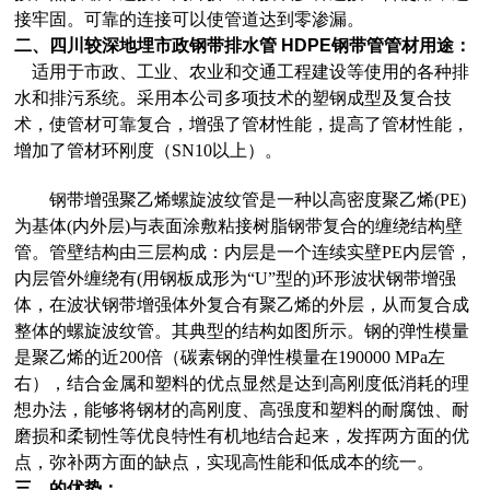
接牢固。可靠的连接可以使管道达到零渗漏。
二、
四川较深地埋市政钢带排水管 HDPE钢带管
管材用途：
适用于市政、工业、农业和交通工程建设等使用的各种排
水和排污系统。采用本公司多项技术的塑钢成型及复合技
术，使管材可靠复合，增强了管材性能，提高了管材性能，
增加了管材环刚度（SN10以上）。
钢带增强聚乙烯螺旋波纹管是一种以高密度聚乙烯(PE)
为基体(内外层)与表面涂敷粘接树脂钢带复合的缠绕结构壁
管。管壁结构由三层构成：内层是一个连续实壁PE内层管，
内层管外缠绕有(用钢板成形为“
U
”型的)环形波状钢带增强
体，在波状钢带增强体外复合有聚乙烯的外层，从而复合成
整体的螺旋波纹管。其典型的结构如图所示。钢的弹性模量
是聚乙烯的近200倍（碳素钢的弹性模量在190000 MPa左
右），结合金属和塑料的优点显然是达到高刚度低消耗的理
想办法，能够将钢材的高刚度、高强度和塑料的耐腐蚀、耐
磨损和柔韧性等优良特性有机地结合起来，发挥两方面的优
点，弥补两方面的缺点，实现高性能和低成本的统一。
三、
的优势：