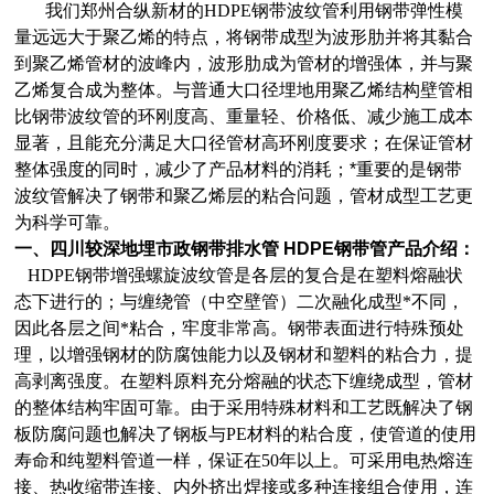
我们郑州合纵新材的
HDPE钢带波纹管
利用钢带弹性模
量远远大于聚乙烯的特点，将钢带成型为波形肋并将其黏合
到聚乙烯管材的波峰内，波形肋成为管材的增强体，并与聚
乙烯复合成为整体。与普通大口径埋地用聚乙烯结构壁管相
比钢带波纹管的环刚度高、重量轻、价格低、减少施工成本
显著，且能充分满足大口径管材高环刚度要求；在保证管材
整体强度的同时，减少了产品材料的消耗；*重要的是钢带
波纹管解决了钢带和聚乙烯层的粘合问题，管材成型工艺更
为科学可靠。
一、
四川较深地埋市政钢带排水管 HDPE钢带管
产品介绍：
HDPE钢带增强螺旋波纹管是各层的复合是在塑料熔融状
态下进行的；与缠绕管（中空壁管）二次融化成型*不同，
因此各层之间*粘合，牢度非常高。钢带表面进行特殊预处
理，以增强钢材的防腐蚀能力以及钢材和塑料的粘合力，提
高剥离强度。在塑料原料充分熔融的状态下缠绕成型，管材
的整体结构牢固可靠。由于采用特殊材料和工艺既解决了钢
板防腐问题也解决了钢板与PE材料的粘合度，使管道的使用
寿命和纯塑料管道一样，保证在50年以上。可采用电热熔连
接、热收缩带连接、内外挤出焊接或多种连接组合使用，连