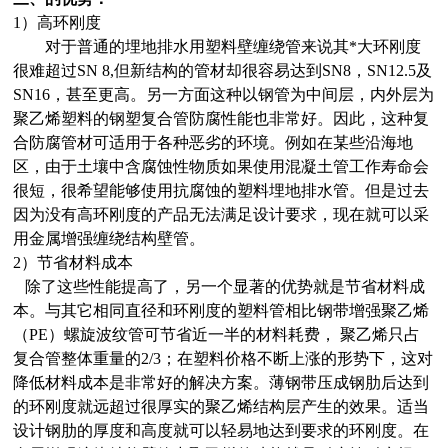
1）高环刚度
对于普通的埋地排水用塑料壁缠绕管来说其*大环刚度
很难超过SN 8,但新结构的管材却很容易达到SN8，SN12.5及
SN16，甚至更高。另一方面这种以钢管为中间层，内外层为
聚乙烯塑料的钢塑复合管防腐性能也非常好。因此，这种复
合防腐管材可适用于各种恶劣的环境。例如在某些沿海地
区，由于土壤中含腐蚀性物质如果使用混凝土管工作寿命会
很短，很希望能够使用抗腐蚀的塑料埋地排水管。但是过去
因为没有高环刚度的产品无法满足设计要求，现在就可以采
用金属增强缠绕结构壁管。
2）节省材料成本
除了这些性能提高了，另一个显著的优势就是节省材料成
本。与其它相同直径和环刚度的塑料管相比钢带增强聚乙烯
（PE）螺旋波纹管可节省近一半的材料耗费，
聚乙烯只占
复合管整体重量的2/3；在塑料价格不断上涨的形势下，这对
降低材料成本是非常好的解决方案。薄钢带压成钢肋后达到
的环刚度就远超过很厚实的聚乙烯结构层产生的效果。适当
设计钢肋的厚度和高度就可以轻易地达到要求的环刚度。在