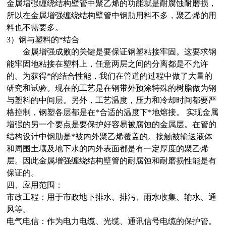
金属增强缠绕结构壁管中聚乙烯的功能就是耐腐蚀耐磨损，
所以在金属增强缠绕结构壁管中钢肋用料不多，聚乙烯的用
料也不需要多。
3）钢与塑料的*结合
金属增强成败的关键是要保证钢塑粘接牢固。这要求钢
能牢固地粘接在塑料上，任意两层之间的分离都是不允许
的。为获得*的结合性能，我们在管道的过程中做了大量的
研究和试验。现在的工艺是在钢带外预涂特殊的树脂做为钢
与塑料的中间层。另外，工艺温度，压力和冷却时间都要严
格控制，钢塑各层都是在*合适的温度下*地熔接。 实现金属
增强的另一个要点是要保护好容易被腐蚀的金属层。在管的
结构设计中钢肋是*被内外聚乙烯覆盖的。接触被输送液体
和周围土壤及地下水的内外表面都是有一定厚度的聚乙烯
层。因此金属增强缠绕结构壁管的耐腐蚀和耐磨损性能是有
保证的。
四、
应用范围：
市政工程：用于市政地下排水、排污、雨水收集、输水、通
风等。
电气电信：作为电力电缆、光缆、通讯信号电缆的保护管。