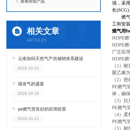
查看全部产品
强，采用
长(SC
燃气
工和安
相关文章
燃气用h
HDPE
ARTICLES
HDP
广泛应
云南加码天然气产供储销体系建设
HDPE
（1）耐
2018-10-22
聚乙烯
（2）密
煤改气的盛宴
PE燃
2018-10-18
体，确
（3）抗
PE燃
pe燃气管良好的应用前景
（4）柔
2018-10-12
PE燃气
（5）耐