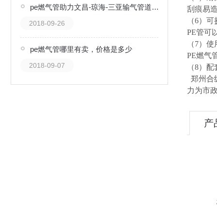
pe燃气管助力文昌-琼海-三亚输气管道工程
刮痕易
（6）可
2018-09-26
PE管
（7）使
pe燃气管哪里有卖，价格是多少
PE燃气
2018-09-07
（8）配
郑州合
力为市政
产