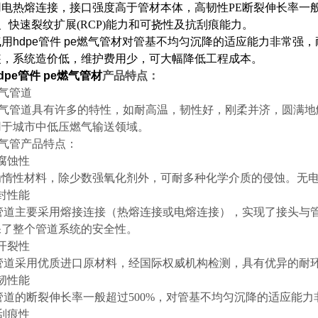
电热熔连接，接口强度高于管材本体，高韧性PE断裂伸长率一般超
G)、快速裂纹扩展(RCP)能力和可挠性及抗刮痕能力。
用hdpe管件 pe燃气管材
对管基不均匀沉降的适应能力非常强，
装，系统造价低，维护费用少，可大幅降低工程成本。
dpe管件 pe燃气管材
产品特点：
燃气管道
E燃气管道具有许多的特性，如耐高温，韧性好，刚柔并济，圆满
用于城市中低压燃气输送领域。
燃气管产品特点：
腐蚀性
为惰性材料，除少数强氧化剂外，可耐多种化学介质的侵蚀。无
封性能
气管道主要采用熔接连接（热熔连接或电熔连接），实现了接头与
保了整个管道系统的安全性。
开裂性
气管道采用优质进口原材料，经国际权威机构检测，具有优异的耐
韧性能
管道的断裂伸长率一般超过500%，对管基不均匀沉降的适应能
刮痕性