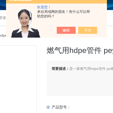
欢迎您！
来自局域网的朋友！有什么可以帮
助您的吗？
道,衬塑钢管,钢衬塑管,钢衬四氟管,超高分子量聚乙烯管,超高管
dpe管件 pe燃气管材
燃气用hdpe管件 p
简要描述：
是一家燃气用hdpe管件 p
产品型号：