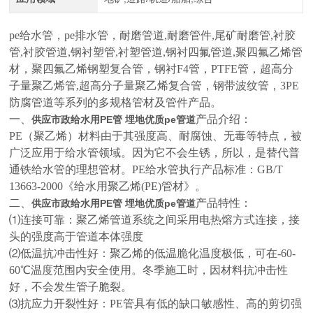
pe给水管，pe排水管，耐磨管道,耐磨管件,尾矿耐磨管,衬胶
管,衬胶管道,钢衬塑管,衬塑管道,钢衬四氟管道,聚四氟乙烯管
材，聚四氟乙烯钢塑复合管，钢衬F4管，PTFE管，超高分
子量聚乙烯管,超高分子量聚乙烯复合管，钢带波纹管，3PE
防腐管道等系列的多规格管材及管件产品
。
一、
产品介绍：
供应市政给水用PE管 埋地优质pe管道
PE（聚乙烯）材料由于其强度高、耐腐蚀、无毒等特点，被
广泛应用于给水管领域。因为它不会生锈，所以，是替代普
通铁给水管的理想管材。PE给水管执行产品标准：GB/T
13663-2000《给水用聚乙烯(PE)管材》
。
二、
产品特性：
供应市政给水用PE管 埋地优质pe管道
⑴
连接可靠：聚乙烯管道系统之间采用电热熔方式连接，接
头的强度高于管道本体强度
⑵
低温抗冲击性好：聚乙烯的低温脆化温度极低，可在-60-
60
℃
温度范围内安全使用。冬季施工时，因材料抗冲击性
好，不会发生管子脆裂。
⑶
抗应力开裂性好：PE
管
具有低的缺口敏感性、高的剪切强