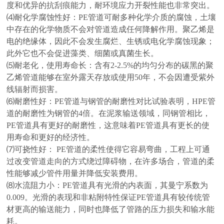
度和优异的抗刮痕能力，耐环境应力开裂性能也非常突出。
⑷
耐化学腐蚀性好：PE管道可耐多种化学介质的腐蚀，土壤
中存在的化学物质不会对管道造成任何降解作用。聚乙烯是
电的绝缘体，因此不会发生腐烂、生锈或电化学腐蚀现象；
此外它也不会促进藻类、细菌或真菌生长。
⑸
耐老化，使用寿命长：含有2-2.5%的均匀分布的碳黑的聚
乙烯管道能够在室外露天存放或使用50年，不会因遭受紫外
线辐射而损害。
⑹
耐磨性好：PE管道与钢管的耐磨性对比试验表明，HPE管
道的耐磨性为钢管的4倍。在泥浆输送领域，同钢管相比，
PE管道具有更好的耐磨性，这意味着PE管道具有更长的使
用寿命和更好的经济性。
⑺
可挠性好： PE管道的柔性使得它容易弯曲，工程上可通
过改变管道走向的方式绕过障碍物，在许多场合，管道的柔
性能够减少管件用量并降低安装费用。
⑻
水流阻力小：PE管道具有光滑的内表面，其曼宁系数为
0.009。光滑的表现和非粘附特性保证PE管道具有较传统管
材更高的输送能力，同时也降低了管路的压力损失和输水能
耗。