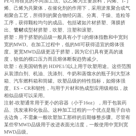
PE可用很宽的不同加工法。以乙烯为主要原料，丙烯、1-丁
烯、己烯为共聚体，在催化剂的作用下，采用淤浆聚合或气
相聚合工艺，所得到的聚合物经闪蒸、分离、干燥、造粒等
工序，获得颗粒均匀的成品。包括诸如片材挤塑、薄膜挤
出、
管材
或型材挤塑，吹塑、注塑和滚塑。
挤塑：用于挤塑的品级一般具有小于1的熔体指数和中宽到
宽的MWD。在加工过程中，低的MI可获得适宜的熔体强
度。更宽MWD品级更适于挤塑，因为它们具有更高的速
度，较低的模口压力而且熔体断裂趋势减少。
吹塑：在美国销售的 HDPE1/3以上用于吹塑用途。这些范围
从装漂白剂、机油、洗涤剂、牛奶和蒸馏水的瓶子到大型冰
箱、汽车燃料箱和筒罐。吹塑品级的特性指标，如熔体强
度、ES－CR和韧性，与用于片材和热成型应用级相似，故
相似品级可以采用。
注射-吹塑通常用于更小的容器（小于16oz），用于包装药
品、洗发液和化妆品。这种加工过程的一个优点是瓶子自动
去边角，不需象一般吹塑加工那样的后期修整步骤。尽管有
某些窄MWD品级用于改进表面光洁度，一般使用中宽到宽
MWD品级。