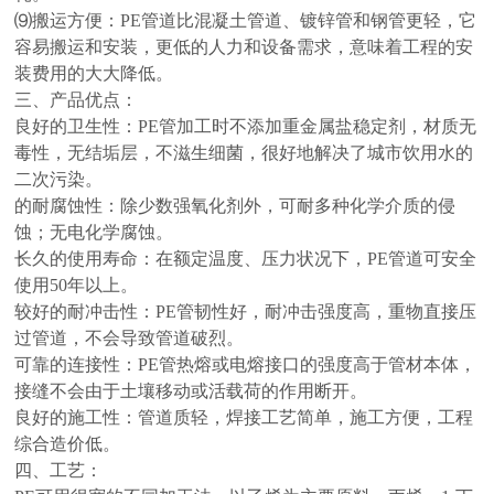
⑼
搬运方便：PE管道比混凝土管道、镀锌管和钢管更轻，它
容易搬运和安装，更低的人力和设备需求，意味着工程的安
装费用的大大降低。
三、
产品优点：
良好的卫生性：PE管加工时不添加重金属盐稳定剂，材质无
毒性，无结垢层，不滋生细菌，很好地解决了城市饮用水的
二次污染。
的耐腐蚀性：除少数强氧化剂外，可耐多种化学介质的侵
蚀；无电化学腐蚀。
长久的使用寿命：在额定温度、压力状况下，PE管道可安全
使用50年以上。
较好的耐冲击性：PE管韧性好，耐冲击强度高，重物直接压
过管道，不会导致管道破烈。
可靠的连接性：PE管热熔或电熔接口的强度高于管材本体，
接缝不会由于土壤移动或活载荷的作用断开。
良好的施工性：管道质轻，焊接工艺简单，施工方便，工程
综合造价低。
四、
工艺：