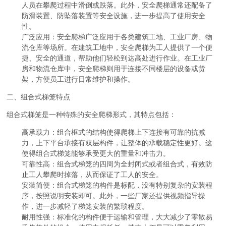
人员在攀爬过程中滑倒或跌落。此外，安全爬梯通常还配备了
防滑装置、防坠落装置等安全设施，进一步提高了使用安全
性。
广泛应用：安全爬梯广泛应用于各类建筑工地、工业厂房、物
流仓库等场所。在建筑工地中，安全爬梯为工人提供了一个便
捷、安全的通道，帮助他们轻松到达高处进行作业。在工业厂
房和物流仓库中，安全爬梯则用于连接不同楼层的设备或货
架，方便员工进行日常维护和操作。
二、组合式梯笼特点
组合式梯笼是一种特殊的安全爬梯形式，其特点包括：
高承载力：组合框式的结构使得爬梯上下连接有可靠的抗减
力，上下平台承接有双层构件，让整体的承载稳定性更好。这
使得组合式梯笼能够承受更大的重量和冲击力。
可靠性高：组合式梯笼的四周为全封闭式或者组合式，有效防
止工人攀爬时掉落，从而保证了工人的安全。
安装简便：组合式梯笼的构件是标配，没有特别复杂的安装程
序，按照说明安装即可。此外，一些厂家还提供视频指导操
作，进一步减轻了梯笼安装的繁琐程度。
耐用性强：标准化的构件便于运输和管理，大大减少了零散易