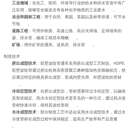
工业领域
：在化工、医药、环保等行业的给水和排水管道中有广
泛应用，能够安全输送含有各种化学物质的工业废水
。
农业和园林工程
：用于农田、果园、茶园以及林带排灌，可节水
节电
。
道路工程
：可用作铁路、高速公路、高尔夫球场、足球场等的
渗、排水管，确保工程排水顺畅
。
矿场
：用作矿井的通风、送风管、排水管
。
制造技术
挤出成型技术
：双壁波纹管通常采用挤出成型工艺制造。HDPE
双壁波纹管通过挤出机将高密度聚乙烯树脂加热至熔融状态，然
后通过特定的模具挤出成型，形成内壁光滑、外壁波纹的管材
。
冷却定型技术
：在挤出成型后，管材需要经过冷却定型，以确保
其形状稳定。风冷冷却定型技术是常见的一种方式，通过风冷使
管材快速冷却，保持其波纹形状
。
水冷成型技术
：部分制造工艺中还会采用水冷成型技术，通过水
冷使管材在成型过程中保持稳定，提高生产效率和产品质量
。