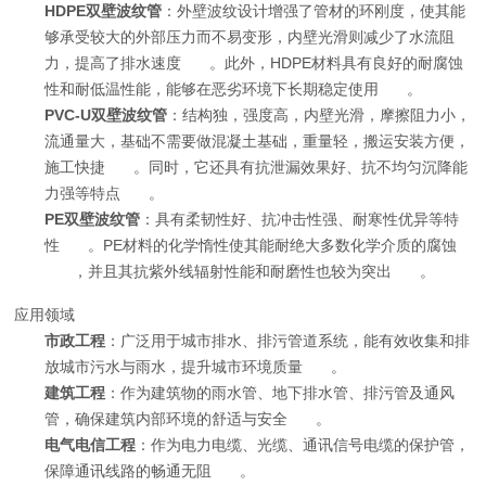
HDPE双壁波纹管
：外壁波纹设计增强了管材的环刚度，使其能
够承受较大的外部压力而不易变形，内壁光滑则减少了水流阻
力，提高了排水速度
。此外，HDPE材料具有良好的耐腐蚀
性和耐低温性能，能够在恶劣环境下长期稳定使用
。
PVC-U双壁波纹管
：结构独，强度高，内壁光滑，摩擦阻力小，
流通量大，基础不需要做混凝土基础，重量轻，搬运安装方便，
施工快捷
。同时，它还具有抗泄漏效果好、抗不均匀沉降能
力强等特点
。
PE双壁波纹管
：具有柔韧性好、抗冲击性强、耐寒性优异等特
性
。PE材料的化学惰性使其能耐绝大多数化学介质的腐蚀
，并且其抗紫外线辐射性能和耐磨性也较为突出
。
应用领域
市政工程
：广泛用于城市排水、排污管道系统，能有效收集和排
放城市污水与雨水，提升城市环境质量
。
建筑工程
：作为建筑物的雨水管、地下排水管、排污管及通风
管，确保建筑内部环境的舒适与安全
。
电气电信工程
：作为电力电缆、光缆、通讯信号电缆的保护管，
保障通讯线路的畅通无阻
。