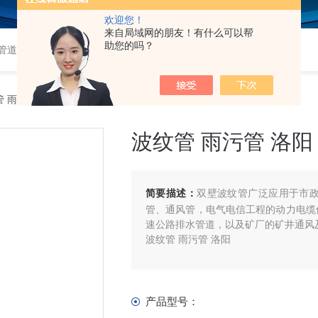
欢迎您！
来自局域网的朋友！有什么可以帮
助您的吗？
道,衬塑钢管,钢衬塑管,钢衬四氟管,超高分子量聚乙烯管,超高管
 雨污管 洛阳
波纹管 雨污管 洛阳
简要描述：
双壁波纹管广泛应用于市
管、通风管，电气电信工程的动力电缆
速公路排水管道，以及矿厂的矿井通风
波纹管 雨污管 洛阳
产品型号：