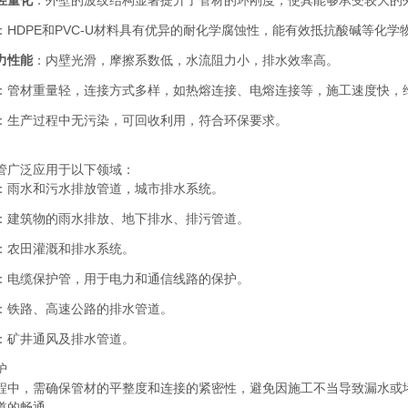
轻量化
：外壁的波纹结构显著提升了管材的环刚度，使其能够承受较大的
：HDPE和PVC-U材料具有优异的耐化学腐蚀性，能有效抵抗酸碱等化
力性能
：内壁光滑，摩擦系数低，水流阻力小，排水效率高。
：管材重量轻，连接方式多样，如热熔连接、电熔连接等，施工速度快，
：生产过程中无污染，可回收利用，符合环保要求。
管广泛应用于以下领域：
：雨水和污水排放管道，城市排水系统。
：建筑物的雨水排放、地下排水、排污管道。
：农田灌溉和排水系统。
：电缆保护管，用于电力和通信线路的保护。
：铁路、高速公路的排水管道。
：矿井通风及排水管道。
护
程中，需确保管材的平整度和连接的紧密性，避免因施工不当导致漏水或
道的畅通。