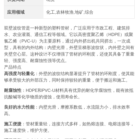
应用领域
化工,农林牧渔,地矿,综合
双壁波纹管是一种新型的塑料管材，广泛应用于市政工程、建筑排
水、农业灌溉、通信工程等领域。它以高密度聚乙烯（HDPE）或聚
氯乙烯（PVC-U）为主要原料，通过内外挤出机共同挤出，一次成
型，具有的内外结构：内壁光滑，外壁呈梯形波纹状，内外壁之间有
夹壁空心层。这种设计不仅增强了管材的环刚度，还使其具备了重量
轻、强度高、耐腐蚀性强等优点。
产品特点
高强度与轻量化
：外壁的波纹结构显著提升了管材的环刚度，使其能
够承受较大的外部压力，同时保持较轻的重量，便于搬运和施工。
耐腐蚀性
：HDPE和PVC-U材料具有优异的耐化学腐蚀性，能有效抵
抗酸碱等化学物质的侵蚀，使用寿命长。
良好的水力性能
：内壁光滑，摩擦系数低，水流阻力小，排水效率
高。
施工便捷
：管材重量轻，连接方式多样，如热熔连接、电熔连接等，
施工速度快，维护方便。