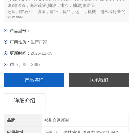
浆)输送管；海河疏浚(抽沙，排沙，抽泥)输送管；
还应用在石油，纺织，造纸，食品，化工，机械，电气等行业的
输送管道。
产品型号：
厂商性质：
生产厂家
更新时间：
2025-11-05
访 问 量：
2887
产品咨询
联系我们
详细介绍
品牌
郑州合纵新材
应用领域
环保,化工,建材/家具,道路/轨道/船舶,综合