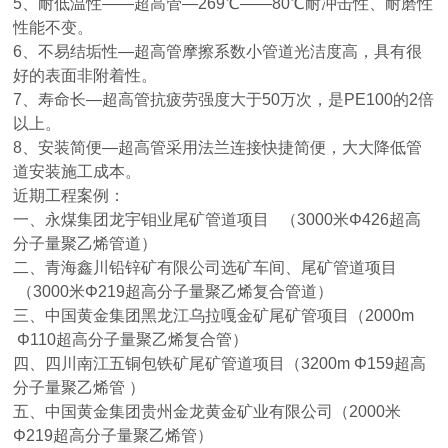
5、耐低温性——超高管—269℃——80℃耐冲击性、耐磨性
性能不变。
6、不易结垢性—超高管摩擦系数小管道光洁度高，具有很
好的表面非附着性。
7、寿命长—超高管抗疲劳强度大于50万次，是PE100的2倍
以上。
8、安装简便—超高管采用法兰连接快捷简便，大大降低管
道安装施工成本。
近期工程案例：
一、永煤集团龙宇钼业尾矿管道项目 （3000米Φ426超高
分子量聚乙烯管道）
二、青海鑫川铅锌矿有限公司选矿车间、尾矿管道项目
（3000米Φ219超高分子量聚乙烯复合管道）
三、中国黄金集团黑龙江乌拉嘎金矿尾矿管项目（2000m
Φ110超高分子量聚乙烯复合管）
四、四川南江五铜包铁矿尾矿管道项目（3200m Φ159超高
分子量聚乙烯管 ）
五、中国黄金集团贵州金龙黄金矿业有限公司（2000米
Φ219超高分子量聚乙烯管）