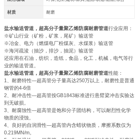
材质
耐磨
盐水
输送管道，超高分子量聚乙烯防腐耐磨管道
行业应用：
※矿山行业（矿粉，矿浆，尾矿）输送管
※冶金、电力（燃煤电厂粉煤灰、水煤浆）输送管
※海河疏浚（抽沙，排沙，抽泥）输送管
还应用在石油，纺织，造纸，食品，化工，机械，电气等行
业的输送管道。
盐水
输送管道，超高分子量聚乙烯防腐耐磨管道
性能：
1、耐磨特性—超高管分子量高达250万以上，耐磨性是普通
钢管的4-6倍
2、耐冲击性—超高管按GB1843标准进行悬臂梁冲击实验达
到无破损。
3、耐腐蚀性—超高管是饱和分子团结构，可以耐烈性化学
物质的浸蚀。
4、良好的自润滑性—超高管内含蜡状物质，摩擦系数仅为
0.219MN/m。