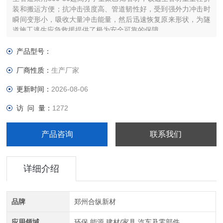
装和搬运方便；抗冲击强度高、管道韧性好，受到强外力冲击时
瞬间变形小，吸收大量冲击能量，然后迅速恢复原来形状，为隧
道施工逃生应急救援提供了极为安全可靠的保障。
产品型号：
厂商性质：
生产厂家
更新时间：
2026-08-06
访 问 量：
1272
产品咨询
联系我们
详细介绍
品牌
郑州合纵新材
应用领域
环保,能源,建材/家具,汽车及零部件