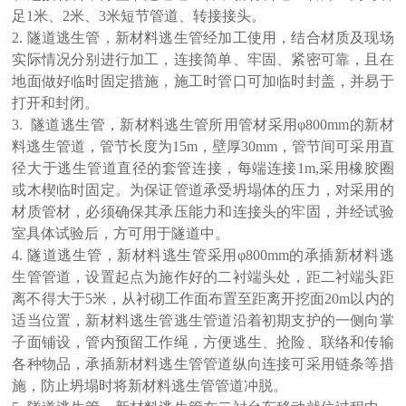
足1米、2米、3米短节管道、转接接头。
2. 隧道逃生管，
新材料逃生
管经加工使用，结合材质及现场
实际情况分别进行加工，连接简单、牢固、紧密可靠，且在
地面做好临时固定措施，施工时管口可加临时封盖，并易于
打开和封闭。
3. 隧道逃生管，
新材料逃生
管所用管材采用φ800mm的
新材
料逃生
管道，管节长度为15m，壁厚30mm，管节间可采用直
径大于逃生管道直径的套管连接，每端连接1m,采用橡胶圈
或木楔临时固定。为保证管道承受坍塌体的压力，对采用的
材质管材，必须确保其承压能力和连接头的牢固，并经试验
室具体试验后，方可用于隧道中。
4. 隧道逃生管，
新材料逃生管
采用φ800mm的承插
新材料逃
生管
管道，设置起点为施作好的二衬端头处，距二衬端头距
离不得大于5米，从衬砌工作面布置至距离开挖面20m以内的
适当位置，
新材料逃生管
逃生管道沿着初期支护的一侧向掌
子面铺设，管内预留工作绳，方便逃生、抢险、联络和传输
各种物品，承插
新材料逃生管
管道纵向连接可采用链条等措
施，防止坍塌时将
新材料逃生管
管道冲脱。