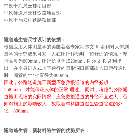
中铁十九局云桂项目部
中铁隧道局云桂铁路项目部
中铁十局云桂铁路项目部
隧道逃生管尺寸设计的依据：
根据应用人体测量学的美国著名专家阿尔文·R·蒂利对人体测
量学的研究成果可知，人在爬行移动时，较舒适的情况下爬
行高度为800mm，爬行长度为1520mm，阿尔文·R·蒂利指
出，在全身进入式上下通行的圆形洞口底部出入口爬行通过
时，圆管的***小直径为800mm。
因此，公路隧道施工新型应急救援通道的内径必须
≥585mm，才能保证人体的正常 通过。 同时，考虑到公路隧
道施工现场的实际情况，应急救援通道的外径不宜过大，否
则对施工的影响较大，故取
新材料
隧道逃生管道管道的外
径：800mm。
隧道逃生管，
新材料逃生管
的优势所在：