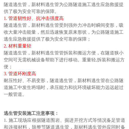
隧道逃生管，
新材料逃生
管为公路隧道施工逃生应急救援提
供了极为安全可靠的保障。
1. 管道韧性好、抗冲击强度高
隧道逃生管，
新材料逃生
管受到强外力冲击时瞬间变形，吸
收大量冲击能量，然后迅速恢复原来形状，为公路隧道施工
逃生应急救援提供了极为安全可靠的保障；
2. 材料重量轻
隧道逃生管，
新材料逃生管
管拆装和搬运方便，在隧道狭小
空间可无需机械设备帮助下进行移动。重量轻,拆装和搬运方
便；
3. 管道环刚度高
耐压性好、不易变形，隧道逃生管，
新材料逃生
管在公路隧
道施工中发生坍塌时，承压能力和抗环境破坏能力远远超过
一般管道。
逃生管安装施工注意事项：
1. 施工现场应根据隧道围岩、掘进开挖方式等情况备足管道
和连接材料，除整节隧道逃生管，
新材料逃生
管外应同时备