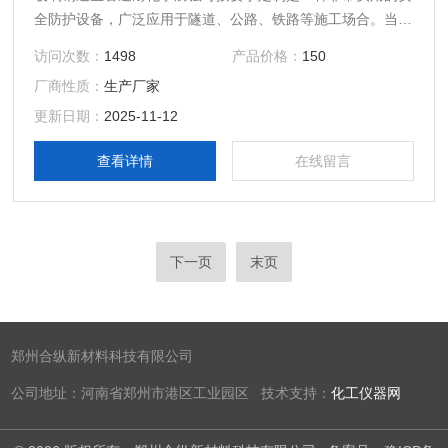
全防护设备，广泛应用于隧道、公路、铁路等施工场合。当这
些施工场合发生意外时，玻璃钢逃生管道可以迅速恢复原状，
访问次数：
1498
产品价格：
150
为抢险救援提供很大保障。
厂商性质：
生产厂家
更新日期：
2025-11-12
查看详情
在线留言
下一页
末页
郑州合纵新材料科技有限公司
公司地址：河南省郑州市港区工业园区 技术支持：
化工仪器网