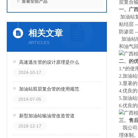
查看全部产品
层复合
一、
广西
加油站
粘结层 -
相关文章
防渗层 -
加油站
ARTICLES
和油气
二、
的
高速逃生管的设计原理是什么
1.*的
2024-10-17
2.
加油站
3.显著
加油站双层复合管的使用规范
4.优良
5.
加油站
2019-07-05
6.优良
新型加油站输油管改造管道
三、
售
2018-12-17
我公司
理体制