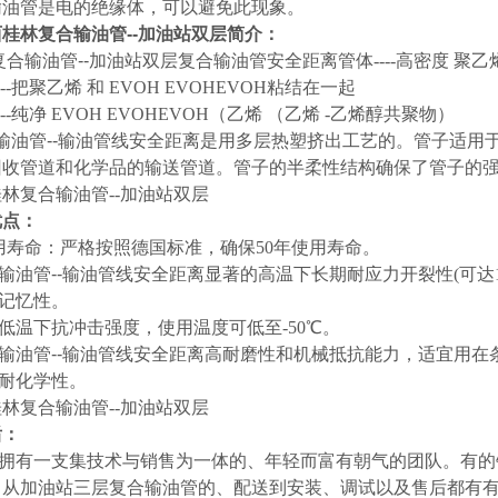
输油管是电的绝缘体，可以避免此现象。
桂林复合输油管--加油站双层
简介：
复合输油管--加油站双层复合输油管安全距离
管体----高密度 聚乙
---把聚乙烯 和 EVOH EVOHEVOH粘结在一起
---纯净 EVOH EVOHEVOH（乙烯 （乙烯 -乙烯醇共聚物）
输油管--输油管线安全距离
是用多层热塑挤出工艺的。管子适用
回收管道和化学品的输送管道。管子的半柔性结构确保了管子的
优点：
使用寿命：严格按照德国标准，确保50年使用寿命。
输油管--输油管线安全距离
显著的高温下长期耐应力开裂性(可达11
的记忆性。
的低温下抗冲击强度，使用温度可低至-50℃。
输油管--输油管线安全距离
高耐磨性和机械抵抗能力，适宜用在
的耐化学性。
后：
拥有一支集技术与销售为一体的、年轻而富有朝气的团队。有的
。从加油站三层复合输油管的、配送到安装、调试以及售后都有