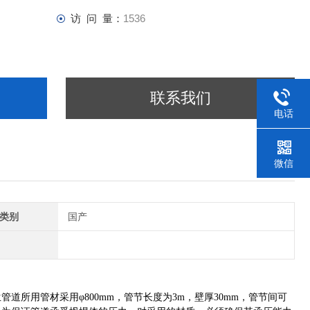
访 问 量：
1536
联系我们
电话
微信
类别
国产
所用管材采用φ800mm，管节长度为3m，壁厚30mm，管节间可