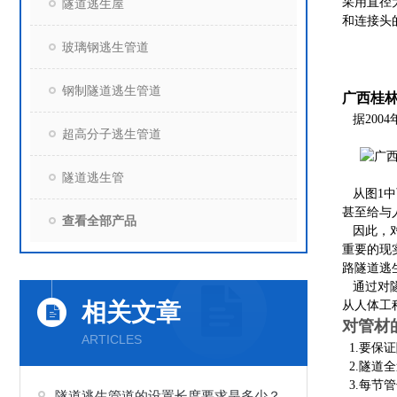
采用直径
隧道逃生屋
和连接头
玻璃钢逃生管道
钢制隧道逃生管道
广西桂
据200
超高分子逃生管道
图1公路
隧道逃生管
从图1中
甚至给与
查看全部产品
因此，对
重要的现
路隧道逃
通过对隧
相关文章
从人体工
对管材
ARTICLES
1.要保
2.隧道全
3.每节管
隧道逃生管道的设置长度要求是多少？