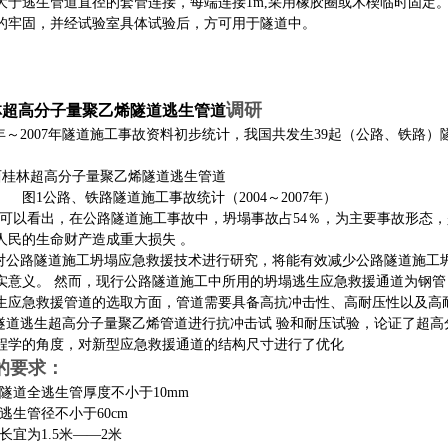
大于逃生管道直径的套管连接，每端连接1m,采用橡胶圈或木楔临时固定
的牢固，并经试验室具体试验后，方可用于隧道中。
调研
林超高分子量聚乙烯隧道逃生管道
4年～2007年隧道施工事故资料初步统计，我国共发生39起（公路、铁路
、铁路隧道施工事故统计（2004～2007年）
可以看出，在公路隧道施工事故中，坍塌事故占54％，为主要事故形态，
人民的生命财产造成重大损失 。
公路隧道施工坍塌应急救援技术进行研究，将能有效减少公路隧道施工坍
实意义。 然而，现行公路隧道施工中所用的坍塌逃生应急救援通道为钢
生应急救援管道的选取方面，管道需要具备高抗冲击性、高耐压性以及高
道逃生超高分子量聚乙烯管道进行抗冲击试 验和耐压试验，论证了超高
程学的角度，对新型应急救援通道的结构尺寸进行了优化
的要求：
证隧道全逃生管厚度不小于10mm
逃生管径不小于60cm
长宜为1.5米——2米