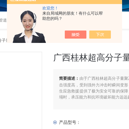
欢迎您！
来自局域网的朋友！有什么可以帮
助您的吗？
道,衬塑钢管,钢衬塑管,钢衬四氟管,超高分子量聚乙烯管,超高管
分子量聚乙烯隧道逃生管道
广西桂林超高分子
简要描述：
由于广西桂林超高分子量聚
击强度高，受到强外力冲击时瞬间变形
生应急救援提供了极为安全可靠的保障
塌时，承压能力和抗环境破坏能力远远
产品型号：