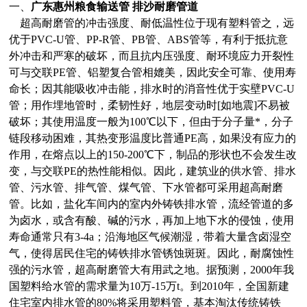
一、
广东惠州粮食输送管 排沙耐磨管道
超高耐磨管的冲击强度、耐低温性位于现有塑料管之，远
优于PVC-U管、PP-R管、PB管、ABS管等，有利于抵抗意
外冲击和严寒的破坏，而且抗内压强度、耐环境应力开裂性
可与交联PE管、铝塑复合管相媲美，因此安全可靠、使用寿
命长；因其能吸收冲击能，排水时的消音性优于实壁PVC-U
管；用作埋地管时，柔韧性好，地层变动时[如地震]不易被
破坏；其使用温度一般为100℃以下，但由于分子量*，分子
链段移动困难，其热变形温度比普通PE高，如果没有应力的
作用，在熔点以上的150-200℃下，制品的形状也不会发生改
变，与交联PE的热性能相似。因此，建筑业的供水管、排水
管、污水管、排气管、煤气管、下水管都可采用超高耐磨
管。比如，盐化车间内的室内外铸铁排水管，流经管道的多
为卤水，或含有酸、碱的污水，再加上地下水的侵蚀，使用
寿命通常只有3-4a；沿海地区气候潮湿，带着大量含卤湿空
气，使得居民住宅的铸铁排水管锈蚀斑斑。因此，耐腐蚀性
强的污水管，超高耐磨管大有用武之地。据预测，2000年我
国塑料给水管的需求量为10万-15万t。到2010年，全国新建
住宅室内排水管的80%将采用塑料管，基本淘汰传统铸铁