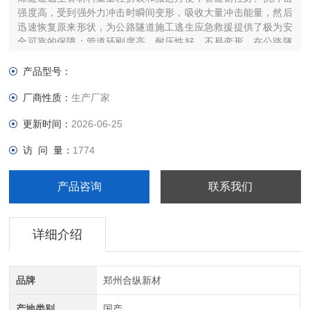
强度高，受到强外力冲击时瞬间变形，吸收大量冲击能量，然后
迅速恢复原来形状，为公路隧道施工逃生应急救援提供了极为安
全可靠的保障；管道环刚度高、耐压性好、不易变形，在公路隧
道施工中发生坍塌时，承压能力和抗环境破坏能力远远超过一般
管道。
产品型号：
厂商性质：
生产厂家
更新时间：
2026-06-25
访 问 量：
1774
产品咨询
联系我们
详细介绍
品牌
郑州合纵新材
产地类别
国产