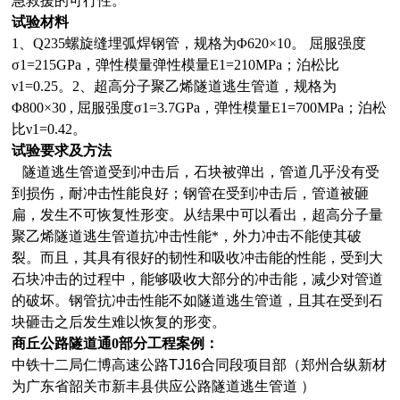
急救援的可行性。
试验材料
1、Q235螺旋缝埋弧焊钢管，规格为Φ620×10。 屈服强度
σ1=215GPa，弹性模量弹性模量E1=210MPa；泊松比
ν1=0.25。2、超高分子聚乙烯隧道逃生管道，规格为
Φ800×30 , 屈服强度σ1=3.7GPa，弹性模量E1=700MPa；泊松
比ν1=0.42。
试验要求及方法
隧道逃生管道受到冲击后，石块被弹出，管道几乎没有受
到损伤，耐冲击性能良好；钢管在受到冲击后，管道被砸
扁，发生不可恢复性形变。从结果中可以看出，超高分子量
聚乙烯隧道逃生管道抗冲击性能*，外力冲击不能使其破
裂。而且，其具有很好的韧性和吸收冲击能的性能，受到大
石块冲击的过程中，能够吸收大部分的冲击能，减少对管道
的破坏。钢管抗冲击性能不如隧道逃生管道，且其在受到石
块砸击之后发生
难以恢复的
形变。
商丘公路隧道通0
部分
工程案例：
中铁十二局仁博高速公路
TJ16合同段项目部（郑州合纵新材
为广东省韶关市新丰县供应公路隧道逃生管道 ）