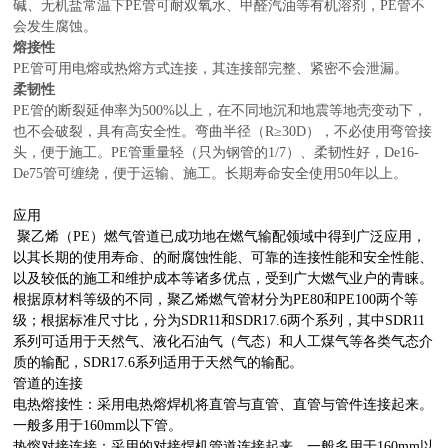
碱、无机盐常温下PE管可耐双氧水、甲醛汽油等有机溶剂，PE管不
会发生腐蚀。
熔接性
PE管可用电熔或热熔方式连接，其连接部完整、紧密不会泄漏。
柔韧性
PE管的断裂延伸率为500%以上，在不同地沉和地震等地壳变动下，
也不会破裂，具有高安全性。弯曲半径（R≥30D），不必使用弯管接
头，便于施工。PE管重量轻（只为钢管的1/7）、柔韧性好，De16-
De75管可缠绕，便于运输、施工。长期寿命安全使用50年以上。
应用
聚乙烯（PE）燃气管道已成功地在燃气输配领域中得到广泛应用，
以其长期的使用寿命、的耐腐蚀性能、可靠的连接性能和安全性能、
以及较低的施工和维护成本等诸多优点，受到广大燃气业户的青睐。
根据原材料等级的不同，聚乙烯燃气管材分为PE80和PE100两个等
级；根据标准尺寸比，分为SDR11和SDR17.6两个系列，其中SDR11
系列可适用于天然气、液化石油气（气态）和人工煤气等各类气态介
质的输配，SDR17.6系列适用于天然气的输配。
管道的连接
电热熔接性：采用电热熔焊机将直管与直管、直管与管件连接起来。
一般多用于160mm以下管。
热熔对接连接：采用的对接焊机管道连接起来，一般多用于160mm以