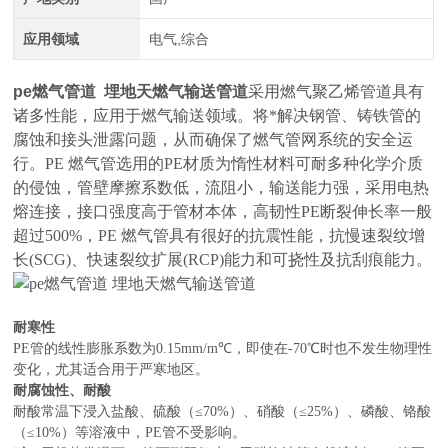
应用领域
电气,综合
pe燃气管道 埋地天燃气输送管道
采用燃气聚乙烯管道具有
诸多性能，应用于燃气输送领域。将*解决钢管、铸铁管的
腐蚀和接头泄露问题，从而确保了燃气管网系统的安全运
行。PE 燃气管选用的PE材质为惰性材料可耐多种化学介质
的侵蚀，管壁摩擦系数低，流阻小，输送能力强，采用电热
熔连接，接口强度高于管材本体，高韧性PE断裂伸长率一般
超过500%，PE 燃气管具有很好的抗震性能，抗慢速裂纹增
长(SCG)、快速裂纹扩展(RCP)能力和可挠性及抗刮痕能力。
耐寒性
PE管的线性膨胀系数为0.15mm/m℃，即使在-70℃时也不发生物理性
变化，尤其适合用于严寒地区。
耐腐蚀性、耐酸
耐酸常温下浸入盐酸、硫酸（≤70%）、硝酸（≤25%）、磷酸、铬酸
（≤10%）等溶液中，PE管不受影响。