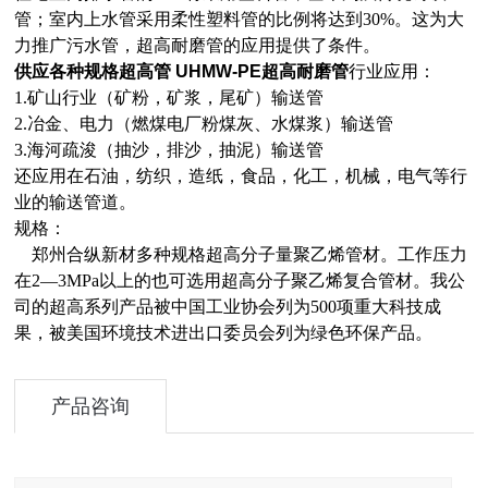
管；室内上水管采用柔性塑料管的比例将达到30%。这为大
力推广污水管，超高耐磨管的应用提供了条件。
供应
各种规格超高管 UHMW-PE超高耐磨管
行业应用：
1.矿山行业（矿粉，矿浆，尾矿）输送管
2.冶金、电力（燃煤电厂粉煤灰、水煤浆）输送管
3.海河疏浚（抽沙，排沙，抽泥）输送管
还应用在石油，纺织，造纸，食品，化工，机械，电气等行
业的输送管道。
规格：
郑州合纵新材多种规格超高分子量聚乙烯管材。工作压力
在2—3MPa以上的也可选用超高分子聚乙烯复合管材。我公
司的超高系列产品被中国工业协会列为500项重大科技成
果，被美国环境技术进出口委员会列为绿色环保产品。
产品咨询