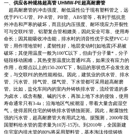
一、
供应
各种规格超高管 UHMW-PE超高耐磨管
超高耐磨管的冲击强度、耐低温性位于现有塑料管之，远
优于PVC-U管、PP-R管、PB管、ABS管等，有利于抵抗意
外冲击和严寒的破坏，而且抗内压强度、耐环境应力开裂性
可与交联PE管、铝塑复合管相媲美，因此安全可靠、使用寿
命长；因其能吸收冲击能，排水时的消音性优于实壁PVC-U
管；用作埋地管时，柔韧性好，地层变动时[如地震]不易被
破坏；其使用温度一般为100℃以下，但由于分子量*，分子
链段移动困难，其热变形温度比普通PE高，如果没有应力的
作用，在熔点以上的150-200℃下，制品的形状也不会发生改
变，与交联PE的热性能相似。因此，建筑业的供水管、排水
管、污水管、排气管、煤气管、下水管都可采用超高耐磨
管。比如，盐化车间内的室内外铸铁排水管，流经管道的多
为卤水，或含有酸、碱的污水，再加上地下水的侵蚀，使用
寿命通常只有3-4a；沿海地区气候潮湿，带着大量含卤湿空
气，使得居民住宅的铸铁排水管锈蚀斑斑。因此，耐腐蚀性
强的污水管，超高耐磨管大有用武之地。据预测，2000年我
国塑料给水管的需求量为10万-15万t。到2010年，全国新建
住宅室内排水管的80%将采用塑料管，基本淘汰传统铸铁