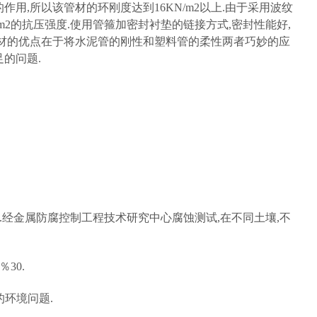
用,所以该管材的环刚度达到16KN/m2以上.由于采用波纹
吨/m2的抗压强度.使用管箍加密封衬垫的链接方式,密封性能好,
管材的优点在于将水泥管的刚性和塑料管的柔性两者巧妙的应
的问题.
2倍.经金属防腐控制工程技术研究中心腐蚀测试,在不同土壤,不
％
30.
的环境问题.