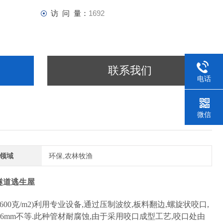
访 问 量：
1692
联系我们
电话
微信
领域
环保,农林牧渔
隧道逃生屋
0克/m2)利用专业设备,通过压制波纹,板料翻边,螺旋状咬口,
-7.6mm不等.此种管材耐腐蚀,由于采用咬口成型工艺,咬口处由