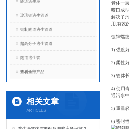
隧道逃生屋
管体一层
咬口成型
玻璃钢逃生管道
解决了
用,有效
钢制隧道逃生管道
镀锌螺
超高分子逃生管道
1) 强度
隧道逃生管
2) 柔性
查看全部产品
3) 管体
4) 使
通污水中
相关文章
5) 重
ARTICLES
6) 密
逃生管道内需要配备哪些应急设施？