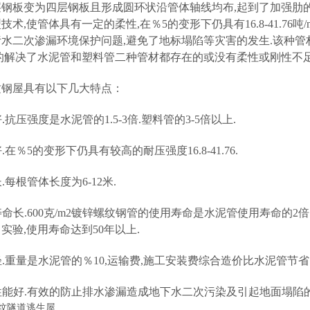
钢板变为四层钢板且形成圆环状沿管体轴线均布,起到了加强肋的作
技术,使管体具有一定的柔性,在％5的变形下仍具有16.8-41.76
污水二次渗漏环境保护问题,避免了地标塌陷等灾害的发生.该种
的解决了水泥管和塑料管二种管材都存在的或没有柔性或刚性不足
纹钢屋具有以下几大特点：
好.抗压强度是水泥管的1.5-3倍.塑料管的3-5倍以上.
好.在
％
5的变形下仍具有较高的耐压强度16.8-41.76.
长.每根管体长度为6-12米.
用寿命长.600克/m2镀锌螺纹钢管的使用寿命是水泥管使用寿命的
实验,使用寿命达到50年以上.
量轻.重量是水泥管的
％
10,运输费,施工安装费综合造价比水泥管节省
封性能好.有效的防止排水渗漏造成地下水二次污染及引起地面塌陷