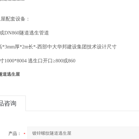
生屋配套设备：
00或DN860隧道逃生管道
.3m高*3mm厚*2m长*-西部中大华邦建设集团技术设计尺寸
寸1000*8004 逃生口开口≥800或860
隧道逃生屋
品咨询
产品：