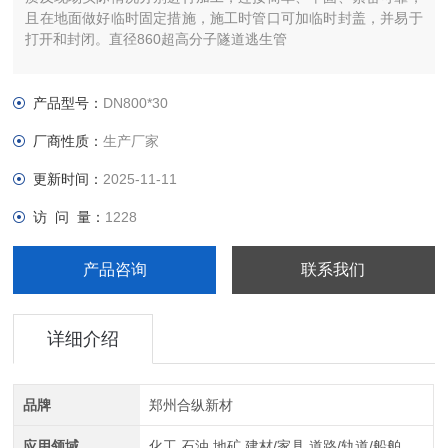
且在地面做好临时固定措施，施工时管口可加临时封盖，并易于
打开和封闭。直径860超高分子隧道逃生管
产品型号：
DN800*30
厂商性质：
生产厂家
更新时间：
2025-11-11
访 问 量：
1228
产品咨询
联系我们
详细介绍
品牌
郑州合纵新材
应用领域
化工,石油,地矿,建材/家具,道路/轨道/船舶