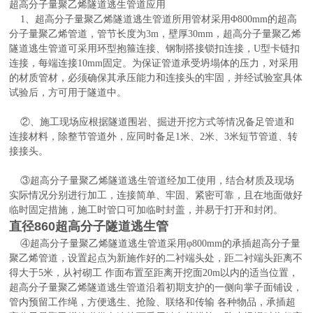
超高分子量聚乙烯隧道逃生管道应用
1、超高分子量聚乙烯隧道逃生管道所用管材采用Φ800mm的超高
分子量聚乙烯管道，管节长度为3m，壁厚30mm，超高分子量聚乙烯
隧道逃生管道可采用环型抱箍连接、钢制搭接锁扣连接，U型卡链扣
连接，每端连接10mm固定。为保证管道承受坍塌体的压力，对采用
的材质管材，必须确保其承压能力和连接头的牢固，并经试验室具体
试验后，方可用于隧道中。
②、施工现场应根据隧道围岩、掘进开挖方式等情况备足管道和
连接材料，除整节管道外，应同时备足1米、2米、3米短节管道、转
接接头。
③超高分子量聚乙烯隧道逃生管道经加工使用，结合材质及现场
实际情况分别进行加工，连接简单、牢固、紧密可靠，且在地面做好
临时固定措施，施工时管口可加临时封盖，并易于打开和封闭。
直径860超高分子隧道逃生管
④超高分子量聚乙烯隧道逃生管道采用φ800mm的承插超高分子量
聚乙烯管道，设置起点为新施作好的二衬端头处，距二衬端头距离不
得大于5米，从衬砌工 作面布置至距离开挖面20m以内的适当位置，
超高分子量聚乙烯隧道逃生管道沿着初期支护的一侧向掌子面铺设，
管内预留工作绳，方便逃生、抢险、联络和传输 各种物品，承插超