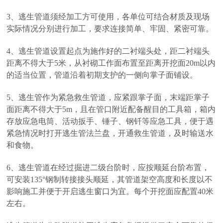
3、逃生管道须经加工方可使用，各单位可结合材质及现场
实际情况分别进行加工，要求连接简单、牢固、紧密可靠。
4、逃生管道设置起点为施作好的二衬端头处，距二衬端头
距离不得大于5米，从衬砌工作面布置至距离开挖面20m以内
的适当位置，管道沿着初期支护的一侧向掌子面铺设。
5、逃生管作为紧急救生管道，应紧跟掌子面，末端距掌子
面距离不得大于5m，且在管口附近配备醒目的工具箱，箱内
存放应急电筒、活动扳手、锤子、钢钎等应急工具，便于遇
紧急情况时打开逃生管法兰盘，开通救生管道，及时输送水
和食物。
6、逃生管道在经过掘进二级台阶时，应按顺延台阶布置，
可安装135°钢制转接接头顺延，其管道架空高度和长度以不
影响施工并便于开启逃生窗口为宜。每个开挖面应配置40米
左右。