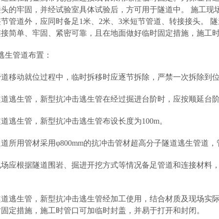
接头的牢固，并经试验室具体试验后，方可用于隧道中。 施工现
节管道外，应同时备足1米、2米、3米短节管道、转接接头。 
连接简单、牢固、紧密可靠，且在地面做好临时固定措施，施工
道逃生管道布置：
生管道移动就位过程中，临时拆移时应逐节拆除，严禁一次拆除到
路隧道逃生管，新型抗冲击逃生管在经过掘进台阶时，应按顺延台阶
路隧道逃生管，新型抗冲击逃生管布设长度为100m。
生通道所用管材采用φ800mm的抗冲击管材超高分子隧道逃生管道，
工现场应根据隧道围岩、掘进开挖方式等情况备足管道和连接材料
路隧道逃生管，新型抗冲击逃生管经加工使用，结合材质及现场
时固定措施，施工时管口可加临时封盖，并易于打开和封闭。