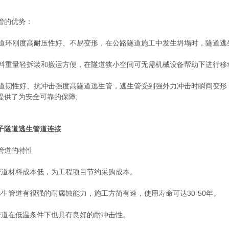
的优势：
道环刚度高耐压性好、不易变形，在公路隧道施工中发生坍塌时，隧道逃
料重量轻拆装和搬运方便，在隧道狭小空间可无需机械设备帮助下进行移动
道韧性好、抗冲击强度高隧道逃生管，逃生管受到强外力冲击时瞬间变形
提供了为安全可靠的保障;
子隧道逃生管道连接
道的特性
材料成本低，为工程项目节约采购成本。
管道有很强的耐腐蚀能力，施工方简有速，使用寿命可达30-50年。
在低温条件下也具有良好的耐冲击性。