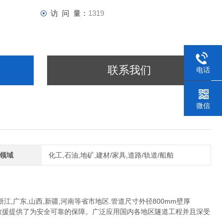
访 问 量：
1319
联系我们
电话
微信
领域
化工,石油,地矿,建材/家具,道路/轨道/船舶
,广东,山西,新疆,河南等省市地区.管道尺寸外径800mm壁厚
应急救援提供了为安全可靠的保障。广泛应用国内各地区隧道工程并且深受