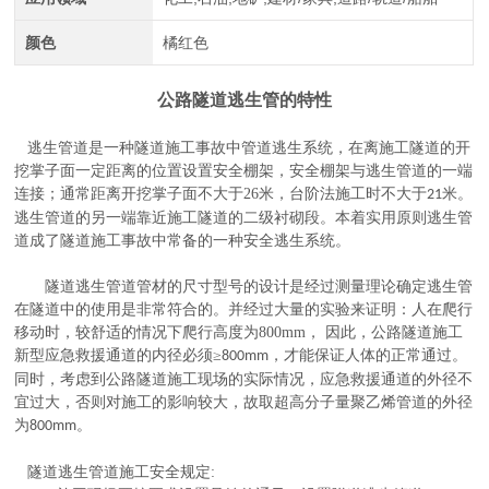
颜色
橘红色
公路隧道逃生管的特性
逃生管道是一种隧道施工事故中管道逃生系统，在离施工隧道的开
挖掌子面一定距离的位置设置安全棚架，安全棚架与逃生管道的一端
连接；通常距离开挖掌子面不大于
26
米，台阶法施工时不大于
米。
21
逃生管道的另一端靠近施工隧道的二级衬砌段。本着实用原则逃生管
道成了隧道施工事故中常备的一种安全逃生系统。
隧道逃生管道管材的尺寸型号的设计是经过测量理论确定逃生管
在隧道中的使用是非常符合的。并经过大量的实验来证明：人在爬行
移动时，较舒适的情况下爬行高度为
800mm
， 因此，公路隧道施工
新型应急救援通道的内径必须≥
，才能保证人体的正常通过。
800mm
同时，考虑到公路隧道施工现场的实际情况，应急救援通道的外径不
宜过大，否则对施工的影响较大，故取超高分子量聚乙烯管道的外径
为
。
800mm
隧道逃生管道施工安全规定
: