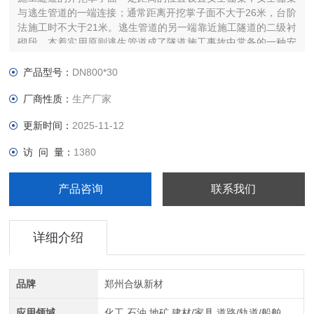
与逃生管道的一端连接；通常距离开挖掌子面不大于26米，台阶
法施工时不大于21米。逃生管道的另一端靠近施工隧道的二级衬
砌段。本着实用原则逃生管道成了隧道施工事故中常备的一种安
全逃生系统。公路隧道逃生管的特性
产品型号：
DN800*30
厂商性质：
生产厂家
更新时间：
2025-11-12
访 问 量：
1380
产品咨询
联系我们
详细介绍
品牌
郑州合纵新材
应用领域
化工,石油,地矿,建材/家具,道路/轨道/船舶