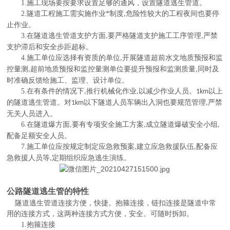
1.
施工现场要按要求设置足够的通风，设置隧道逃生管道。
2.
隧道工程施工需实施作业*制度
危险性较大的工程夜间也要停
,
止作业。
3.
在隧道逃生管道支护方面
要严格隧道支护施工工序管理
严禁
,
,
支护滞后和安全步距超标。
4.
施工单位应选择有资质的单位
开展隧道超前水文地质预报和监
,
控量测
超前地质预报和监控量测单位要提升预报和监测质量
同时及
,
,
时准确反馈给施工、监理、设计单位。
5.
在有条件的情况下
推行机械化作业
以减少作业人员。
以上
,
,
1km
的隧道逃生管道。对
以下隧道人员车辆出入洞也要规范管理
严禁
1km
,
无关人员进入。
6.
在隧道爆方面
要有专项安全施工方案
成立隧道爆破安全小组
,
,
,
配备足额安全人员。
7.
施工单位应按规定制定应急救预案
建立应急救援队伍
配备应
,
,
急救援人员等
定期组织应急逃生演练。
,
公路隧道逃生管的特性
隧道逃生管道连接方便，快捷。抱箍连接，链扣连接是隧道中常
用的连接方式，这两种连接方式方便，安全。可随时拆卸。
1.
抱箍连接