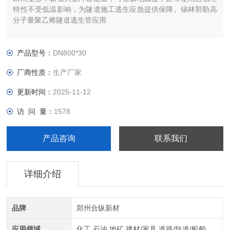
特性不受低温影响，为隧道施工逃生应急提供保障。锡林郭勒高
分子量聚乙烯隧道逃生管应用
产品型号：
DN800*30
厂商性质：
生产厂家
更新时间：
2025-11-12
访 问 量：
1578
产品咨询
联系我们
详细介绍
品牌
郑州合纵新材
应用领域
化工,石油,地矿,建材/家具,道路/轨道/船舶