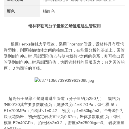
颜色
橘红色
锡林郭勒高分子量聚乙烯隧道逃生管应用
根据Hertxz接触力学理论，采用Thornton假设，设材料具有理想
弹塑性，则两接触物体之间的接触压力，在能量分析的基础上，圆管
受到侧向冲击时 局部凹陷值△与侧向载荷P之间的关系，则可推出圆
管受到侧向冲击时局部凹陷值，为圆管材料的屈服应力；Ｈ为圆管的
厚；Ｄ为圆管的直径。
超高分子量聚乙烯隧道逃生管道（分子量约为250万），规格为
Φ800*30其主要参数取值为：屈服强度σ1=3.7GPa，弹性模 量：
E1=700MPa；泊松比ν1=0.42； 密度：ρ1=950kg/m3。冲击试件为
块状花岗岩，初步选定岩块直径为0.67m，岩体参数取值 为：弹性
模量 E2=40GPa， 泊松比ν2=0.2 ，密度ρ2=2500kg/m3。 岩块重量
W=611kg。