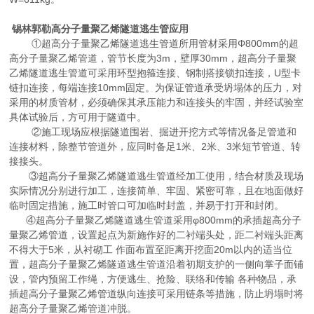
锡林郭勒高分子量聚乙烯隧道逃生管应用
①超高分子量聚乙烯隧道逃生管道所用管材采用Φ800mm的超
高分子量聚乙烯管道，管节长度为3m，壁厚30mm，超高分子量聚
乙烯隧道逃生管道可采用环型抱箍连接、钢制搭接锁扣连接，U型卡
链扣连接，每端连接10mm固定。为保证管道承受坍塌体的压力，对
采用的材质管材，必须确保其承压能力和连接头的牢固，并经试验室
具体试验后，方可用于隧道中。
②施工现场应根据隧道围岩、掘进开挖方式等情况备足管道和
连接材料，除整节管道外，应同时备足1米、2米、3米短节管道、转
接接头。
③超高分子量聚乙烯隧道逃生管道经加工使用，结合材质及现场
实际情况分别进行加工，连接简单、牢固、紧密可靠，且在地面做好
临时固定措施，施工时管口可加临时封盖，并易于打开和封闭。
④超高分子量聚乙烯隧道逃生管道采用φ800mm的承插超高分子
量聚乙烯管道，设置起点为新施作好的二衬端头处，距二衬端头距离
不得大于5米，从衬砌工 作面布置至距离开挖面20m以内的适当位
置，超高分子量聚乙烯隧道逃生管道沿着初期支护的一侧向掌子面铺
设，管内预留工作绳，方便逃生、抢险、联络和传输 各种物品，承
插超高分子量聚乙烯管道纵向连接可采用链条等措施，防止坍塌时将
超高分子量聚乙烯管道冲脱。