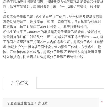
②施工现场应根据隧道围岩、掘进开挖方式等情况备足管道和连接材
料，除整节管道外，应同时备足 1米、2米、3米短节管道、转接接
头。
③超高分子量聚乙烯--逃生通道经加工使用，结合材质及现场实际情
况分别进行加工，连接简单、牢 固、紧密可靠，且在地面做好临时
固定措施，施工时管口可加临时封盖，并易于打开和封闭。
④逃生通道采用Φ800mm的承插超高分子量聚乙烯管道，设置起点
为最新施作好的二衬端头处，距二 衬端头距离不得大于5米，从衬砌
工作面布置至距离开挖面20m以内的适当位置，超高分子逃生通道沿
着 初期支护的一侧向掌子面铺设，管内预留工作绳，方便逃生、抢
险、联络和传输各种物品，超高分子量聚 乙烯管道纵向连接可采用
链条等措施，防止坍塌时将超高分子量聚乙烯管道冲脱。
产品咨询