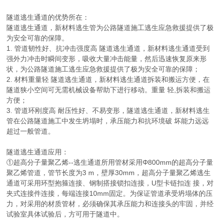
隧道逃生通道的优势所在：
隧道逃生通道，新材料逃生管为公路隧道施工逃生应急救援提供了极
为安全可靠的保障。
1. 管道韧性好、抗冲击强度高 隧道逃生通道，新材料逃生通道受到
强外力冲击时瞬间变形，吸收大量冲击能量，然后迅速恢复原来形
状，为公路隧道施工逃生应急救援提供了极为安全可靠的保障；
2. 材料重量轻 隧道逃生通道，新材料逃生通道拆装和搬运方便，在
隧道狭小空间可无需机械设备帮助下进行移动。重量 轻,拆装和搬运
方便；
3. 管道环刚度高 耐压性好、不易变形，隧道逃生通道，新材料逃生
管在公路隧道施工中发生坍塌时，承压能力和抗环境破 坏能力远远
超过一般管道。
隧道逃生通道应用：
①超高分子量聚乙烯--逃生通道所用管材采用Φ800mm的超高分子量
聚乙烯管道，管节长度为3 m，壁厚30mm，超高分子量聚乙烯逃生
通道可采用环型抱箍连接、钢制搭接锁扣连接，U型卡链扣连 接，对
夹式连接件连接，每端连接10mm固定。为保证管道承受坍塌体的压
力，对采用的材质管材，必须确保其承压能力和连接头的牢固，并经
试验室具体试验后，方可用于隧道中。