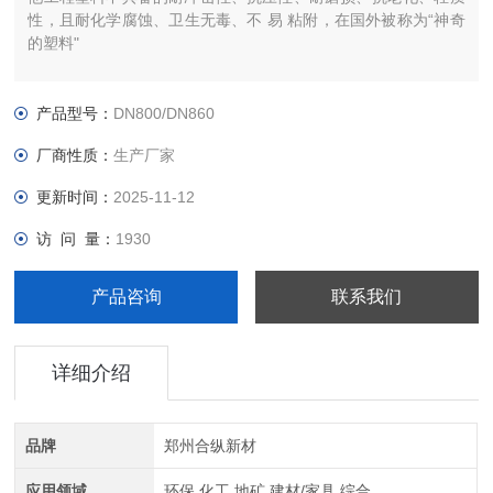
性，且耐化学腐蚀、卫生无毒、不 易 粘附，在国外被称为“神奇
的塑料"
产品型号：
DN800/DN860
厂商性质：
生产厂家
更新时间：
2025-11-12
访 问 量：
1930
产品咨询
联系我们
详细介绍
品牌
郑州合纵新材
应用领域
环保,化工,地矿,建材/家具,综合