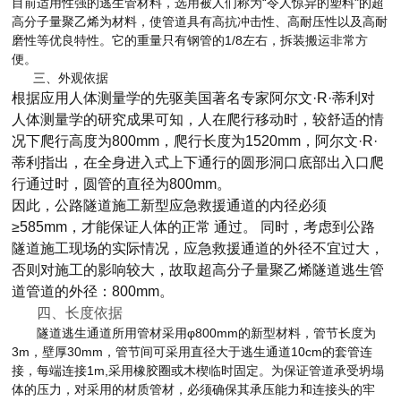
目前适用性强的逃生管材料，选用被人们称为“令人惊异的塑料"的超
高分子量聚乙烯为材料，使管道具有高抗冲击性、高耐压性以及高耐
磨性等优良特性。它的重量只有钢管的1/8左右，拆装搬运非常方
便。
三、外观依据
根据应用人体测量学的先驱美国著名专家阿尔文·R·蒂利对
人体测量学的研究成果可知，人在爬行移动时，较舒适的情
况下爬行高度为800mm，爬行长度为1520mm，阿尔文·R·
蒂利指出，在全身进入式上下通行的圆形洞口底部出入口爬
行通过时，圆管的直径为800mm。
因此，公路隧道施工新型应急救援通道的内径必须
≥585mm，才能保证人体的正常 通过。 同时，考虑到公路
隧道施工现场的实际情况，应急救援通道的外径不宜过大，
否则对施工的影响较大，故取超高分子量聚乙烯隧道逃生管
道管道的外径：800mm。
四、长度依据
隧道逃生通道所用管材采用φ800mm的新型材料，管节长度为
3m，壁厚30mm，管节间可采用直径大于逃生通道10cm的套管连
接，每端连接1m,采用橡胶圈或木楔临时固定。为保证管道承受坍塌
体的压力，对采用的材质管材，必须确保其承压能力和连接头的牢