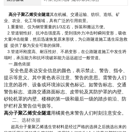
高分子聚乙烯安全隧道
其在机械、交通运输、纺织、造纸、矿
业、农业、化工等领域，具有广泛的引用前景。
1.重量轻、仅为钢管重量的1/3左右，拆装和搬运方便。
2.管道韧性好、抗冲击强度高，受到强外力冲击时瞬间变形，吸收
大量冲击能量，然后迅速恢复原来形状，为公路隧道施工逃生应急救
援 提供了极为安全可靠的保障。
3.管道环刚度高、耐压性好、不易变形，在公路隧道施工中发生坍
塌时，承压能力和抗环境破坏能力远远超过一般管道。
一.颜色依据
安全色是表达安全信息的颜色，表示禁止、警告、指令、
提示等意义。其中黄色表示注意、警告的意思。需警告人们
注意的器件、设备或环境涂以黄色标记。如警告标志、交通
警告标志、道路交通路面标志、皮带轮及其防护罩的内壁、
砂轮机罩的内壁、楼梯的第一级和最后一级的踏步前沿、防
护栏杆及警告信号旗等。
高分子聚乙烯安全隧道
用橘黄色来警告人们时刻注意安全。
二、选材依据
超高分子量聚乙烯逃生管材料是经过严格的选择之后挑选出来的