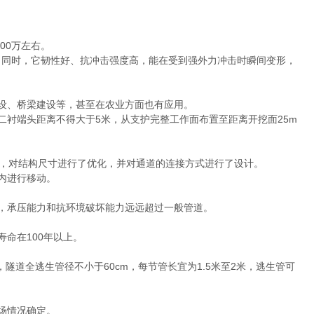
00万左右。
。同时，它韧性好、抗冲击强度高，能在受到强外力冲击时瞬间变形，
设、桥梁建设等，甚至在农业方面也有应用。
衬端头距离不得大于5米，从支护完整工作面布置至距离开挖面25m
n假设，对结构尺寸进行了优化，并对通道的连接方式进行了设计。
内进行移动。
，承压能力和抗环境破坏能力远远超过一般管道。
命在100年以上。
隧道全逃生管径不小于60cm，每节管长宜为1.5米至2米，逃生管可
场情况确定。