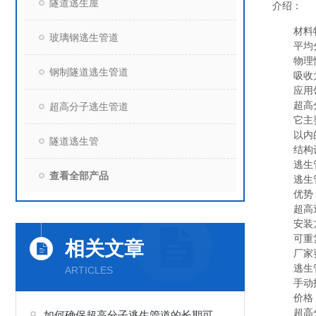
隧道逃生屋
介绍：
材料
玻璃钢逃生管道
平均
物理
钢制隧道逃生管道
吸收
应用
超高
超高分子逃生管道
它主
以内
隧道逃生管
结构
逃生
查看全部产品
逃生
优势
超高
安装
可重
相关文章
厂家
逃生
ARTICLES
手动
价格
超高
如何确保超高分子逃生管道的长期可靠性？安装与维护关键点