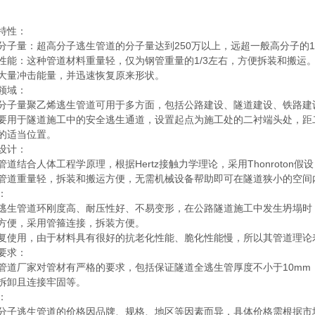
特性：
分子量：超高分子逃生管道的分子量达到250万以上，远超一般高分子的1
性能：这种管道材料重量轻，仅为钢管重量的1/3左右，方便拆装和搬运
大量冲击能量，并迅速恢复原来形状。
领域：
分子量聚乙烯逃生管道可用于多方面，包括公路建设、隧道建设、铁路建
要用于隧道施工中的安全逃生通道，设置起点为施工处的二衬端头处，距二
的适当位置。
设计：
管道结合人体工程学原理，根据Hertz接触力学理论，采用Thonroto
管道重量轻，拆装和搬运方便，无需机械设备帮助即可在隧道狭小的空间
：
逃生管道环刚度高、耐压性好、不易变形，在公路隧道施工中发生坍塌时
方便，采用管箍连接，拆装方便。
复使用，由于材料具有很好的抗老化性能、脆化性能慢，所以其管道理论寿
要求：
管道厂家对管材有严格的要求，包括保证隧道全逃生管厚度不小于10mm，
拆卸且连接牢固等。
：
分子逃生管道的价格因品牌、规格、地区等因素而异，具体价格需根据市