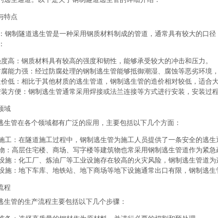
与特点
：钢制隧道逃生管是一种采用钢质材料制成的管道，通常具有较大的口径（
：
强度高
：钢质材料具有较高的强度和韧性，能够承受较大的冲击和压力。
防腐能力强
：经过防腐处理的钢制逃生管能够抵御潮湿、腐蚀等恶劣环境
造价低
：相比于其他材质的逃生管道，钢制逃生管的造价相对较低，适合
安装方便
：钢制逃生管通常采用焊接或法兰连接等方式进行安装，安装过
领域
逃生管在各个领域都有广泛的应用，主要包括以下几个方面：
施工
：在隧道施工过程中，钢制逃生管为施工人员提供了一条安全的逃生
物
：高层住宅楼、商场、写字楼等建筑物也常采用钢制逃生管道作为紧急
设施
：化工厂、炼油厂等工业设施存在较高的火灾风险，钢制逃生管道为
设施
：地下车库、地铁站、地下商场等地下设施通常出口有限，钢制逃生
流程
逃生管的生产流程主要包括以下几个步骤：