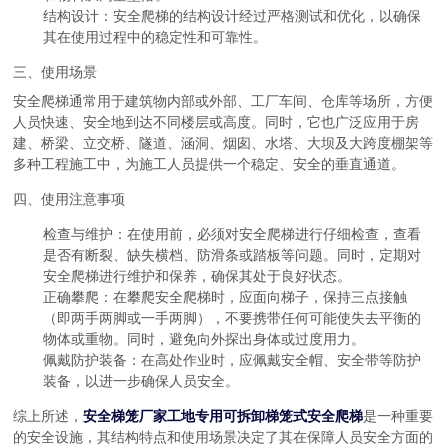
结构设计
：安全爬梯的结构设计经过严格测试和优化，以确保
其在使用过程中的稳定性和可靠性。
三、使用场景
安全爬梯通常用于建筑物内部或外部、工厂车间、仓库等场所，方便
人员快速、安全地到达不同楼层或高度。同时，它也广泛应用于房
建、桥梁、立交桥、隧道、涵洞、烟囱、水塔、大坝及大跨度棚架等
多种工程施工中，为施工人员提供一个稳定、安全的垂直通道。
四、使用注意事项
检查与维护
：在使用前，必须对安全爬梯进行仔细检查，查看
是否有断裂、缺失横档、防滑条或踏板等问题。同时，定期对
安全爬梯进行维护和保养，确保其处于良好状态。
正确攀爬
：在攀爬安全爬梯时，应面向梯子，保持三点接触
（即两手两脚或一手两脚），不要携带任何可能使失去平衡的
物体或重物。同时，避免向外探出身体或过度用力。
佩戴防护装备
：在高处作业时，应佩戴安全帽、安全带等防护
装备，以进一步确保人员安全。
综上所述，
安全梯笼厂家工地专用可拆卸梯笼式安全爬梯
是一种重要
的安全设施，其结构特点和使用场景决定了其在保障人员安全方面的