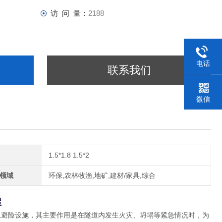
访 问 量：
2188
电话
联系我们
微信
1.5*1.8 1.5*2
领域
环保,农林牧渔,地矿,建材/家具,综合
屋
急避险设施，其主要作用是在隧道内发生火灾、坍塌等紧急情况时，为