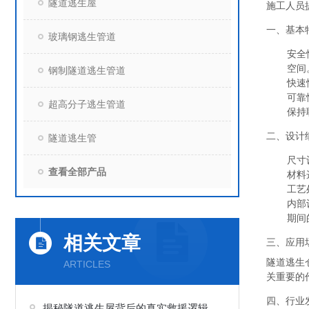
隧道逃生屋
施工人员
一、基本
玻璃钢逃生管道
安全
空间
钢制隧道逃生管道
快速
可靠
超高分子逃生管道
保持
二、设计
隧道逃生管
尺寸
查看全部产品
材料
工艺
内部
期间
相关文章
三、应用
隧道逃生
ARTICLES
关重要的
四、行业
揭秘隧道逃生屋背后的真实救援逻辑