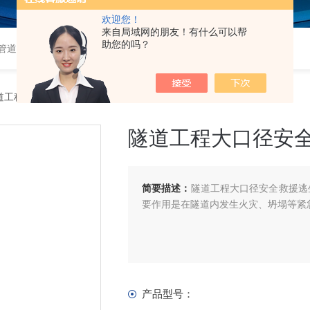
欢迎您！
来自局域网的朋友！有什么可以帮
助您的吗？
道,衬塑钢管,钢衬塑管,钢衬四氟管,超高分子量聚乙烯管,超高管
道工程大口径安全救援逃生屋厂家直发
隧道工程大口径安
简要描述：
隧道工程大口径安全救援逃
要作用是在隧道内发生火灾、坍塌等紧
产品型号：