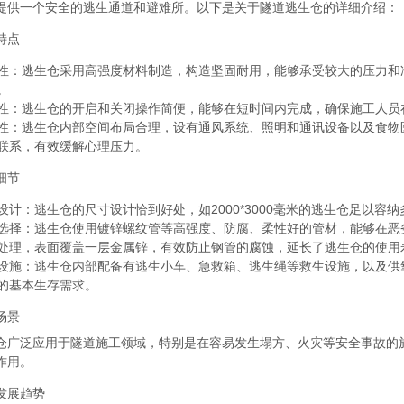
提供一个安全的逃生通道和避难所。以下是关于隧道逃生仓的详细介绍：
特点
性
：逃生仓采用高强度材料制造，构造坚固耐用，能够承受较大的压力和
。
性
：逃生仓的开启和关闭操作简便，能够在短时间内完成，确保施工人员
性
：逃生仓内部空间布局合理，设有通风系统、照明和通讯设备以及食物
联系，有效缓解心理压力。
细节
设计
：逃生仓的尺寸设计恰到好处，如2000*3000毫米的逃生仓足以
选择
：逃生仓使用镀锌螺纹管等高强度、防腐、柔性好的管材，能够在恶
处理，表面覆盖一层金属锌，有效防止钢管的腐蚀，延长了逃生仓的使用
设施
：逃生仓内部配备有逃生小车、急救箱、逃生绳等救生设施，以及供
的基本生存需求。
场景
仓广泛应用于隧道施工领域，特别是在容易发生塌方、火灾等安全事故的
作用。
发展趋势